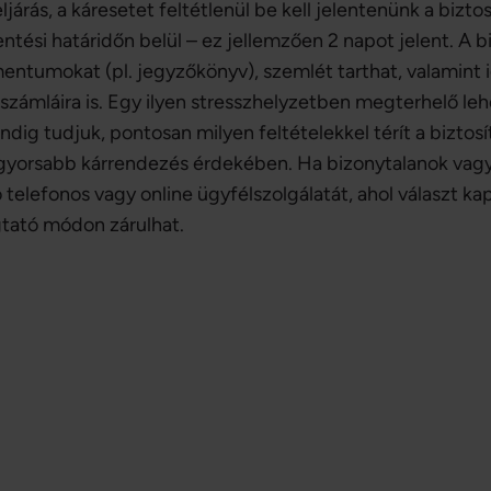
ljárás, a káresetet feltétlenül be kell jelentenünk a bizt
entési határidőn belül – ez jellemzően 2 napot jelent. A 
ntumokat (pl. jegyzőkönyv), szemlét tarthat, valamint i
 számláira is. Egy ilyen stresszhelyzetben megterhelő le
ndig tudjuk, pontosan milyen feltételekkel térít a biztos
ggyorsabb kárrendezés érdekében. Ha bizonytalanok vag
ó telefonos vagy online ügyfélszolgálatát, ahol választ k
tató módon zárulhat.