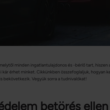
elytől minden ingatlantulajdonos és -bérlő tart, hiszen a
i kár érhet minket. Cikkünkben összefoglaljuk, hogyan k
is bekövetkezik. Vegyük sorra a tudnivalókat!
édelem betörés ellen