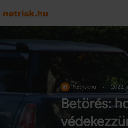
Netrisk.hu
•
2022. j
Betörés: h
védekezzün