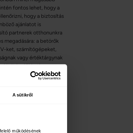
intén fontos lehet, hogy a
lenőrizni, hogy a biztosítás
böző ajánlatot is
sító partnerek otthonunkra
yes megadására: a betörők
 TV-ket, számítógépeket,
óságnak vagy értéktárgynak
étét is előírhatja a
tt biztosítás részleteiről,
A sütikről
delméért
felelő működésének 