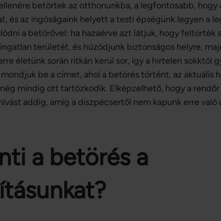
ellenére betörtek az otthonunkba, a legfontosabb, hogy
, és az ingóságaink helyett a testi épségünk legyen a l
ódni a betörővel: ha hazaérve azt látjuk, hogy feltörték 
 ingatlan területét, és húzódjunk biztonságos helyre, maj
rre életünk során ritkán kerül sor, így a hirtelen sokktól 
ndjuk be a címet, ahol a betörés történt, az aktuális h
 még mindig ott tartózkodik. Elképzelhető, hogy a rendőr
ívást addig, amíg a diszpécsertől nem kapunk erre való u
nti a betörés a
sításunkat?