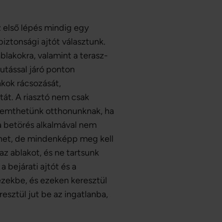
 első lépés mindig egy
iztonsági ajtót választunk.
lakokra, valamint a terasz-
jutással járó ponton
akok rácsozását,
atát. A riasztó nem csak
eremthetünk otthonunknak, ha
a a betörés alkalmával nem
nhet, de mindenképp meg kell
 az ablakot, és ne tartsunk
a bejárati ajtót és a
ezekbe, és ezeken keresztül
esztül jut be az ingatlanba,