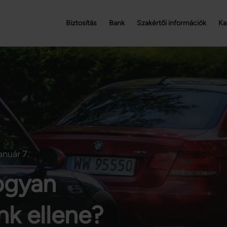
Biztosítás
Bank
Szakértői információk
Ka
anuár 7.
ogyan
k ellene?