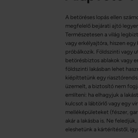
A betöréses lopás ellen szám
megfelelő bejárati ajtó legye
Természetesen a világ legbizt
vagy erkélyajtóra, hiszen egy
próbálkozik. Földszinti vagy 
betörésbiztos ablakok vagy erk
földszinti lakásban lehet ha
kiépíttetünk egy riasztórendsz
üzemelt, a biztosító nem fog
említeni: ha elhagyjuk a lakást
kulcsot a lábtörlő vagy egy vi
melléképületeket (fészer, gar
akár a lakásba is. Ne feledjük
eleshetünk a kártérítéstől, í