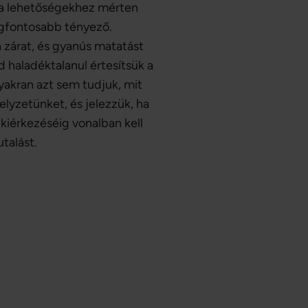
 a lehetőségekhez mérten
egfontosabb tényező.
a zárat, és gyanús matatást
d haladéktalanul értesítsük a
gyakran azt sem tudjuk, mit
elyzetünket, és jelezzük, ha
 kiérkezéséig vonalban kell
talást.