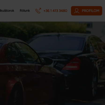
+36 1 413 3480
PROFILOM
lkulátorok
Rólunk