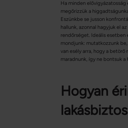
Ha minden elővigyázatosság 
megőrizzük a higgadtságunkat
Eszünkbe se jusson konfrontál
hallunk, azonnal hagyjuk el az
rendőrséget. Ideális esetben e
mondjunk: mutatkozzunk be, mo
van esély arra, hogy a betörő
maradnunk, így ne bontsuk a h
Hogyan éri
lakásbizto