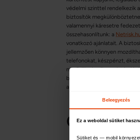
védelmi szinttel rendelkezik 
biztosítók megkülönböztetnek 
valamennyi káresetre fedezet
összehasonlítunk: a
Netrisk.
vonatkozó ajánlatait. A bizto
jellemzően könnyen mozdíthat
telefonokat, készpénzt, éksz
minősülnek, sőt, ezek tárolás
biztosító. Emiatt is fontos, 
amit kalkuláció esetén az ügy
Beleegyezés
Okos eszkö
Ez a weboldal sütiket haszn
Sütiket és — mobil környeze