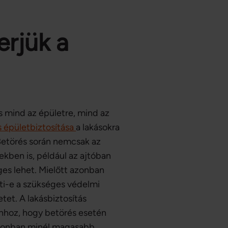
erjük a
s mind az épületre, mind az
s épületbiztosítása
a lakásokra
 Betörés során nemcsak az
kben is, például az ajtóban
éges lehet. Mielőtt azonban
íti-e a szükséges védelmi
tet. A lakásbiztosítás
ahhoz, hogy betörés esetén
 azonban minél magasabb