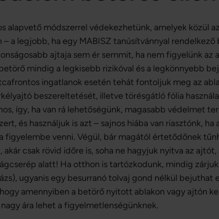
os alapvető módszerrel védekezhetünk, amelyek közül az
n – a legjobb, ha egy MABISZ tanúsítvánnyal rendelkező b
onságosabb ajtaja sem ér semmit, ha nem figyelünk az ab
 betörő mindig a legkisebb rizikóval és a legkönnyebb be
utcafrontos ingatlanok esetén tehát fontoljuk meg az abl
élyajtó beszereltetését, illetve törésgátló fólia használ
sznos, így, ha van rá lehetőségünk, magasabb védelmet t
ert, és használjuk is azt – sajnos hiába van riasztónk, h
ja figyelembe venni. Végül, bár magától értetődőnek tű
, akár csak rövid időre is, soha ne hagyjuk nyitva az ajtót,
rágcserép alatt! Ha otthon is tartózkodunk, mindig zárjuk 
ázs), ugyanis egy besurranó tolvaj gond nélkül bejuthat 
, hogy amennyiben a betörő nyitott ablakon vagy ajtón ker
gy nagy ára lehet a figyelmetlenségünknek.