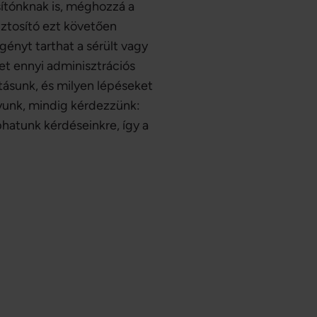
osítónknak is, méghozzá a
biztosító ezt követően
gényt tarthat a sérült vagy
het ennyi adminisztrációs
ításunk, és milyen lépéseket
yunk, mindig kérdezzünk:
aphatunk kérdéseinkre, így a