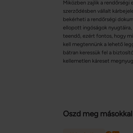
Miközben zajlik a rendőrségi e
szerződésben vállalt kárbejel
bekérheti a rendőrségi dokume
ellopott ingóságok nyugtáira,
teendő, ezért fontos, hogy mi
kell megtennünk a lehető le
bátran keressük fel a biztosít
kellemetlen káreset megnyug
Oszd meg másokkal