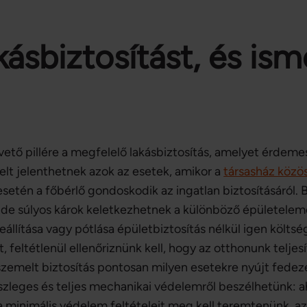
ásbiztosítást, és ism
ető pillére a megfelelő lakásbiztosítás, amelyet érdeme
elt jelenthetnek azok az esetek, amikor a
társasház közö
esetén a főbérlő gondoskodik az ingatlan biztosításáról.
de súlyos károk keletkezhetnek a különböző épületeleme
eállítása vagy pótlása épületbiztosítás nélkül igen költs
 feltétlenül ellenőriznünk kell, hogy az otthonunk teljes
kiszemelt biztosítás pontosan milyen esetekre nyújt fedeze
szleges és teljes mechanikai védelemről beszélhetünk: 
b a minimális védelem feltételeit meg kell teremtenünk,