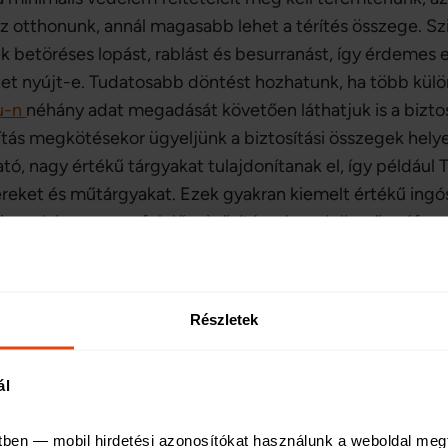
az otthonunk, annál magasabb lehet a térítés összege. Sz
betöréses lopást, rablást és besurranást, így érdemes el
et nyújt-e. Tudatosabb döntést hozhatunk, ha több külön
hu-n
néhány adat megadását követően láthatjuk is a bizto
sítás megkötésekor ügyeljünk a biztosítási összegek hel
ó, nagy értékű tárgyakat tulajdonítanak el, így például
ereket és műtárgyakat. Ezek gyakran kiemelt értékű ing
ához akár egy megfelelő minősítéssel rendelkező széf megl
hogy még a szerződés megkötése előtt tájékozódjunk az ado
féltájékoztató letöltésével tehetünk meg.
Részletek
zökkel az otthon vé
ál
tben — mobil hirdetési azonosítókat használunk a weboldal meg