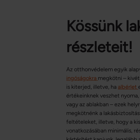
Kössünk lak
részleteit!
Az otthonvédelem egyik alapv
ingóságokra
megkötni – kivét
is kiterjed, illetve, ha
albérlet
értékeinknek veszhet nyoma, 
vagy az ablakban – ezek helyr
megkötnénk a lakásbiztosítást,
feltételeket, illetve, hogy a 
vonatkozásában minimális, ré
kártérítést kapjunk, legaláb