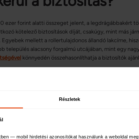
erül a biztosítás?
10 ezer forint alatti összeget jelent, a legdrágábbakért t
natkozó kötelező biztosítások díját, csakúgy, mint más já
 Egyebek mellett a rollertulajdonos állandó lakcíme, his
ebb település alacsony forgalmú utcájában, mint egy na
ítségével
könnyedén összehasonlíthatja a biztosítók ajánl
gyan tudom megkötni
Részletek
ével
könnyen megkötheti biztosítását! Egyszerűen jelölje 
ál
éb” opciót, adja meg az elektromos roller vagy elektrom
láthatja a biztosítók adatait. Fontos megjegyezni, hogy:
tben — mobil hirdetési azonosítókat használunk a weboldal meg