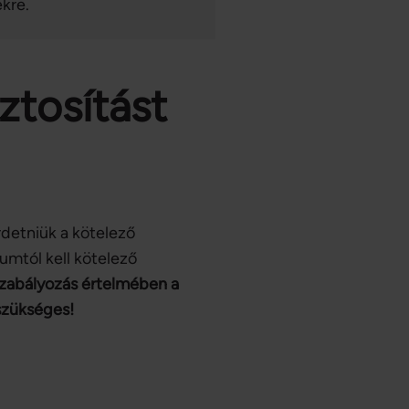
kre.
iztosítást
rdetniük a kötelező
umtól kell kötelező
zabályozás értelmében a
 szükséges!