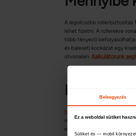
Mennyibe k
A legolcsóbb rollerbiztosítás 
lehet fizetni. A rollerekre vo
több tényező befolyásolhatja.
és baleseti kockázat egy kis
útvonalain.
Kalkulátorunk seg
Hol és ho
Beleegyezés
KGFB kalkulátorunk segítség
Ez a weboldal sütiket haszn
mikromobilitási eszköz / egy
eszközének adatait, és máris 
Sütiket és — mobil környeze