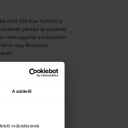
öbb mint 100 ezer forintot is
rműveknél, például az autóknál,
zen nem ugyanaz a biztosítási-
gyváros vagy Budapest
atait!
?
A sütikről
be az ”E-roller /
os rásegítéssel működő
felelő működésének 