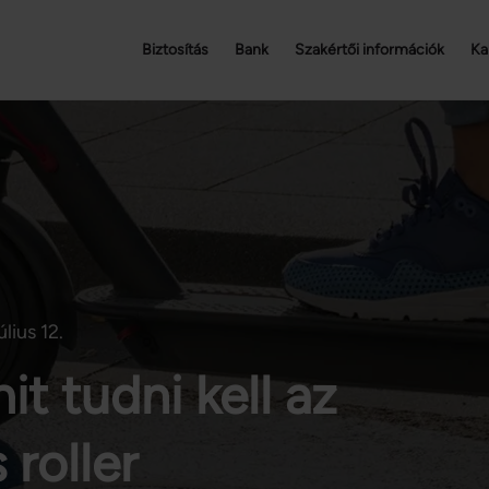
Biztosítás
Bank
Szakértői információk
Ka
lius 12.
t tudni kell az
roller