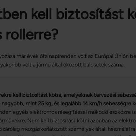
ben kell biztosítást k
rollerre?
yozása már évek óta napirenden volt az Európai Únión belü
yakoribb volt a jármű által okozott balesetek száma.
rekre kell biztosítást kötni, amelyeknek tervezési sebes
 nagyobb, mint 25 kg, és legalább 14 km/h sebességre 
nden egyéb elektromos rásegítéssel működő eszközre is
árművekre. Nem kell biztosítást kötni azonban az elekt
kizárólag mozgáskorlátozott személyek általi használatr