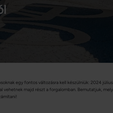
ól
soknak egy fontos változásra kell készülniük: 2024 július
al vehetnek majd részt a forgalomban. Bemutatjuk, mely 
zámítani!