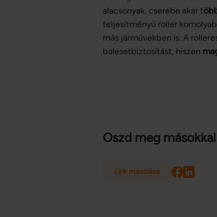
alacsonyak, cserébe akár t
öbb
teljesítményű roller komoly
más járművekben is. A roller
balesetbiztosítást, hiszen
mag
Oszd meg másokkal
Link másolása