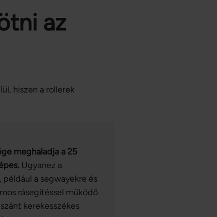
ötni az
l, hiszen a rollerek
sége meghaladja a 25
képes.
Ugyanez a
, például a segwayekre és
romos rásegítéssel működő
a szánt kerekesszékes