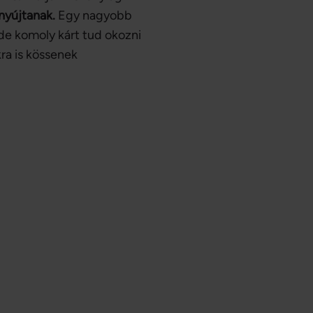
nyújtanak.
Egy nagyobb
de komoly kárt tud okozni
ra is kössenek