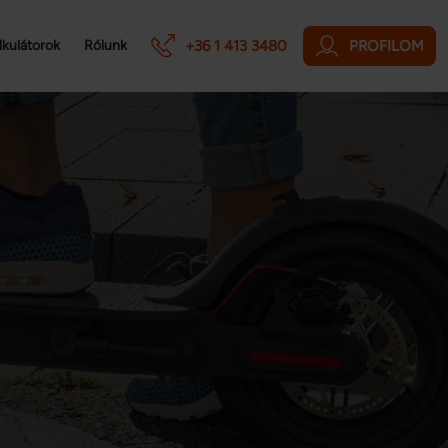
+36 1 413 3480
PROFILOM
lkulátorok
Rólunk