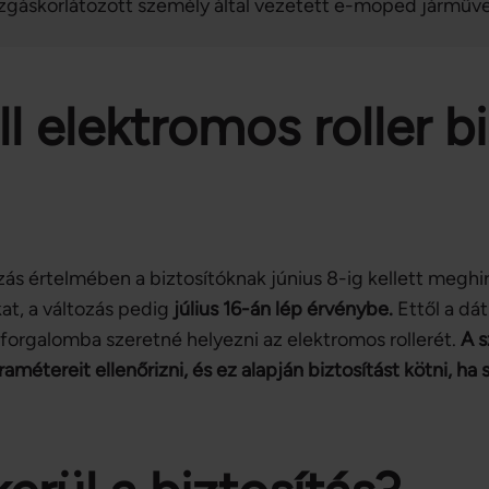
zgáskorlátozott személy által vezetett e-moped járműve
ll elektromos roller b
zás értelmében a biztosítóknak június 8-ig kellett meghi
kat, a változás pedig
július 16-án lép érvénybe.
Ettől a dát
a forgalomba szeretné helyezni az elektromos rollerét.
A s
ramétereit ellenőrizni, és ez alapján biztosítást kötni, ha