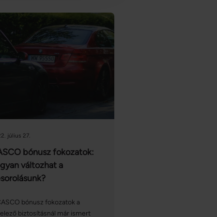
2. július 27.
SCO bónusz fokozatok:
gyan változhat a
sorolásunk?
CASCO bónusz fokozatok a
elező biztosításnál már ismert