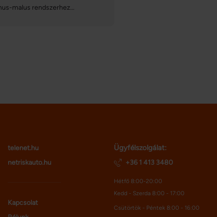
nus-malus rendszerhez
onlóan befolyásolják a
tosításunk díját, de vajon mitől
g, hogy melyik kategóriába
rülünk? Mivel a CASCO bonus-
us fokozatokra eltérő szabályok
atkoznak, fontos, hogy tisztában
yünk a részletekkel: mutatjuk a
fontosabb tudnivalókat!
Ügyfélszolgálat:
telenet.hu
netriskauto.hu
+36 1 413 3480
Hétfő 8:00-20:00
Kedd - Szerda 8:00 - 17:00
Kapcsolat
Csütörtök - Péntek 8:00 - 16:00