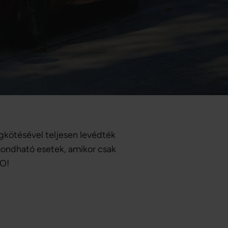
gkötésével teljesen levédték
mondható esetek, amikor csak
CO!