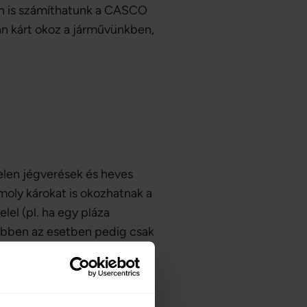
rán is számíthatunk a CASCO
san kárt okoz a járművünkben,
telen jégverések és heves
moly károkat is okozhatnak a
lel (pl. ha egy pláza
 ebben az esetben pedig csak
rűen tájékozódni az adott
zetnek is – nem mindegy
asztunk, illetve milyen