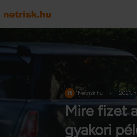
Netrisk.hu
•
2021. 
Mire fizet
gyakori pé