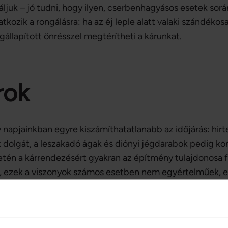
láljuk – jó tudni, hogy ilyen, cserbenhagyásos esetek so
tkozik a rongálásra: ha az éj leple alatt valaki szándéko
lapított önrésszel megtérítheti a kárunkat.
rok
 napjainkban egyre kiszámíthatatlanabb az időjárás: hir
k dolgát, a leszakadó ágak és diónyi jégdarabok pedig ko
etén a kárrendezésért gyakran az építmény tulajdonosa fe
a), ezek a viszonyok számos esetben nem egyértelműek,
odhatunk. Biztosítás megkötése előtt érdemes teljes kö
laposan kérdezzünk utána a biztosító által nyújtott fede
l kötünk szerződést, milyen kiegészítő biztosításokat vál