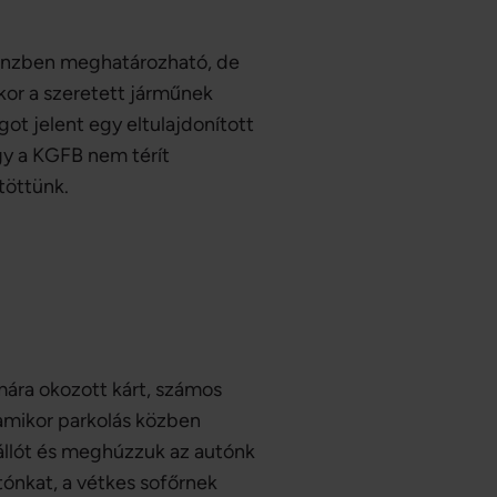
pénzben meghatározható, de
ikor a szeretett járműnek
ot jelent egy eltulajdonított
ogy a KGFB nem térít
töttünk.
mára okozott kárt, számos
 amikor parkolás közben
állót és meghúzzuk az autónk
tónkat, a vétkes sofőrnek