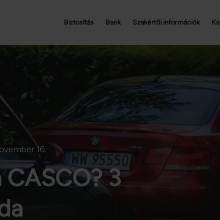
Biztosítás
Bank
Szakértői információk
Ka
november 16.
 a CASCO? 3
lda