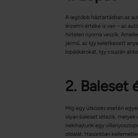
A legtöbb háztartásban az a
érzelmi értéke is van – az au
hirtelen nyoma veszik. Amelle
jármű, az így keletkezett anya
lopáskárokat, így csupán abba
2. Baleset 
Míg egy ütközés esetén egyért
olyan baleset létezik, melye
nekihajtunk egy villanyoszlo
oldalát. Hasonlóan kellemetle