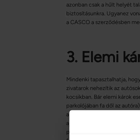
azonban csak a hűlt helyét ta
biztosításunkra. Ugyanez vona
a CASCO a szerződésben megál
3. Elemi ká
Mindenki tapasztalhatja, hogy
zivatarok nehezítik az autóso
kocsikban. Bár elemi károk es
parkolójában fa dől az autór
a CASCO biztosításra támaszk
ajánlattal kapcsolatban, és a
például, hogy milyen önréssze