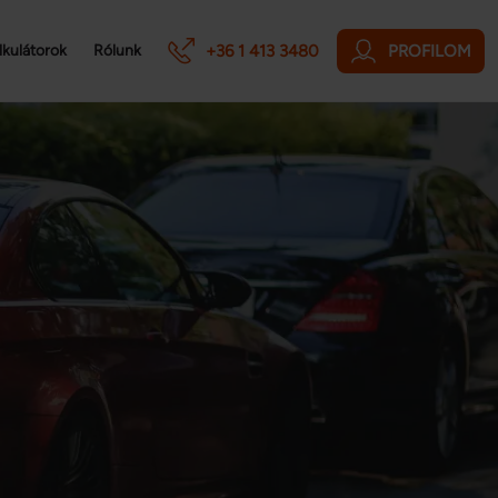
+36 1 413 3480
PROFILOM
lkulátorok
Rólunk