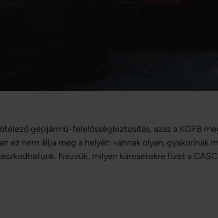
kötelező gépjármű-felelősségbiztosítás, azaz a KGFB me
n ez nem állja meg a helyét: vannak olyan, gyakorinak 
aszkodhatunk. Nézzük, milyen káresetekre fizet a CAS