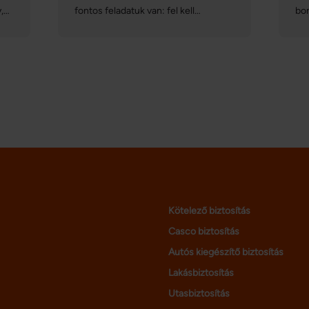
,
fontos feladatuk van: fel kell
bo
b
készíteniük a gépjárművüket az őszi-
has
téli szezonra. Bár azt gondolhatjuk,
biz
hogy a téli gumik felszerelésével
füg
letudtuk a tennivalóinkat, ennél
ke
lényegesen bővebb a lista: mutatjuk
mal
azokat a teendőket, amelyeket
von
mindenképpen ki kell pipálnunk a
leg
mi
biztonságos közlekedéshez!
leg
Kötelező biztosítás
Casco biztosítás
Autós kiegészítő biztosítás
Lakásbiztosítás
Utasbiztosítás