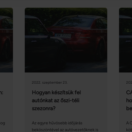
2022. szeptember 23.
202
n:
Hogyan készítsük fel
CA
autónkat az őszi-téli
ho
szezonra?
be
log
Az egyre hűvösebb időjárás
A 
beköszöntével az autóvezetőknek is
köt