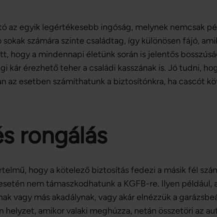
utó az egyik legértékesebb ingóság, melynek nemcsak 
tó sokak számára szinte családtag, így különösen fájó, am
tt, hogy a mindennapi életünk során is jelentős bosszúság
gi kár érezhető teher a családi kasszának is. Jó tudni, h
n az esetben számíthatunk a biztosítónkra, ha cascót kö
és rongálás
elmű, hogy a kötelező biztosítás fedezi a másik fél szá
k esetén nem támaszkodhatunk a KGFB-re. Ilyen például,
pnak vagy más akadálynak, vagy akár elnézzük a garázsbe
n helyzet, amikor valaki meghúzza, netán összetöri az au