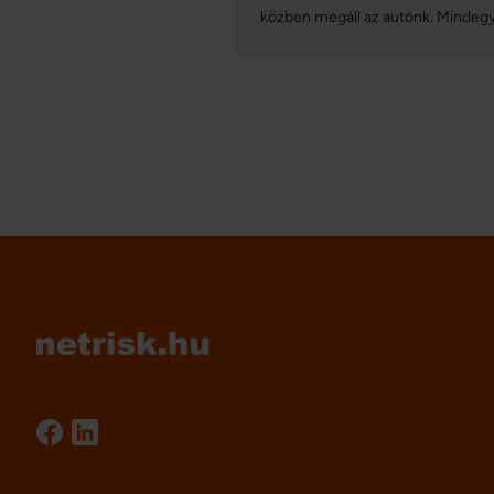
közben megáll az autónk. Mindegy
hogy munkába vagy egy hosszab
útra indultunk, esetleg épp az
autópályán haladtunk, amikor
megadta magát a jármű: ez
nemcsak kellemetlen, de akár
veszélyes szituációt is teremthet
nagyobb sebesség mellett.
Cikkünkben bemutatunk 5 okot, a
az autó hirtelen megállásához
vezethet.