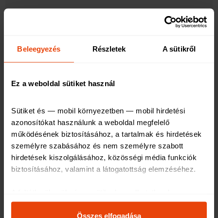
Utazás alatt:
Nem kellet a biztosítohoz fordulni.
Beleegyezés
Részletek
A sütikről
Utazás után:
Nem volt kárigény.Megvenném máskor is ,jó árérték arányú.
Ez a weboldal sütiket használ
Sütiket és — mobil környezetben — mobil hirdetési 
5/5
azonosítókat használunk a weboldal megfelelő 
működésének biztosításához, a tartalmak és hirdetések 
2017. 02. 18. 18:39
személyre szabásához és nem személyre szabott 
hirdetések kiszolgálásához, közösségi média funkciók 
biztosításához, valamint a látogatottság elemzéséhez
.
Utazás előtt:
A feltétlenül szükséges sütik elengedhetetlenek a 
Mindenben megfelelt az elvárásaimnak
weboldal működéséhez, ezért ezek nem kapcsolhatók ki 
a rendszerünkben.
Összes elfogadása