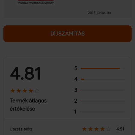
2015. június óta
DÍJSZÁMÍTÁS
4.81
5
4
3
Termék átlagos
2
értékelése
1
Utazás előtt
4.91