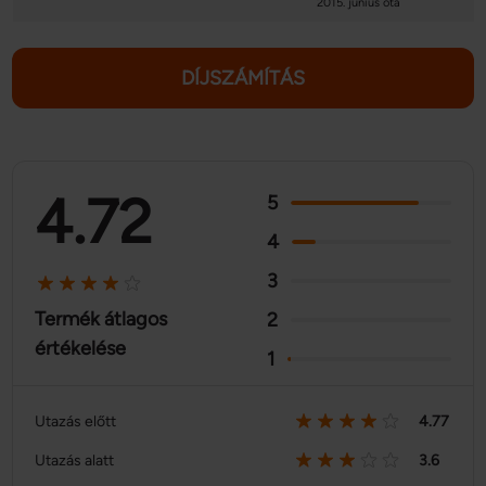
2015. június óta
DÍJSZÁMÍTÁS
4.72
5
4
3
Termék átlagos
2
értékelése
1
Utazás előtt
4.77
Utazás alatt
3.6