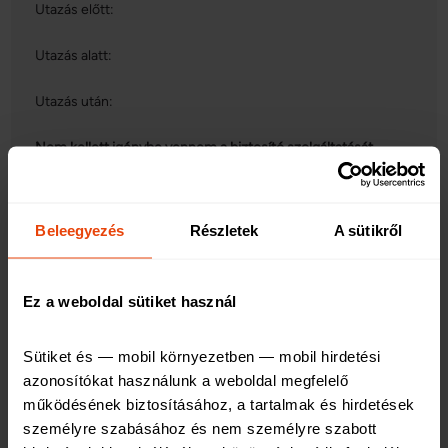
Utazás előtt:
Utazás alatt:
Utazás után:
Nem kellett igénybe vennem a biztosító szolgáltatását.
Beleegyezés
Részletek
A sütikről
5/5
2022. 08. 02. 14:59
Ez a weboldal sütiket használ
Utazás előtt:
Sütiket és — mobil környezetben — mobil hirdetési 
azonosítókat használunk a weboldal megfelelő 
Villámgyorsan megvásárolható, megfelelő előzetes
működésének biztosításához, a tartalmak és hirdetések 
inforációt kínáló biztosítást kötöttem
személyre szabásához és nem személyre szabott 