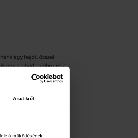
tnénk egy hajót, ősszel
nk egy szabad hajóhoz és a
n tapasztalhatjuk meg a
et a vízen. A réteges
álló ruházattal is
A sütikről
felelő működésének 