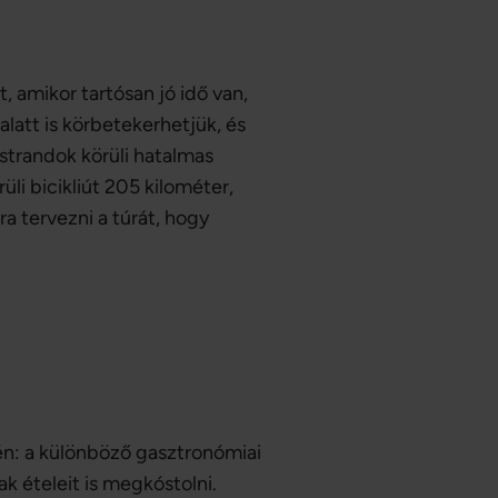
, amikor tartósan jó idő van,
latt is körbetekerhetjük, és
 strandok körüli hatalmas
i bicikliút 205 kilométer,
a tervezni a túrát, hogy
tén: a különböző gasztronómiai
k ételeit is megkóstolni.