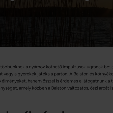
többünknek a nyárhoz köthető impulzusok ugranak be: a fü
lat vagy a gyerekek játéka a parton. A Balaton és körny
ló élményeket, hanem ősszel is érdemes ellátogatnunk a
nységet, amely közben a Balaton változatos, őszi arcát 