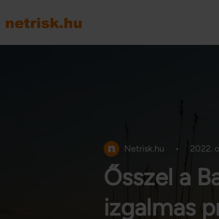
Netrisk.hu
•
2022. o
Ősszel a Ba
izgalmas 