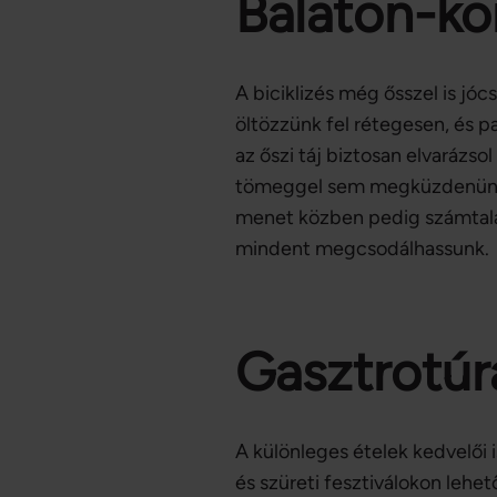
Balaton-kör
A biciklizés még ősszel is jó
öltözzünk fel rétegesen, és p
az őszi táj biztosan elvarázso
tömeggel sem megküzdenünk, ny
menet közben pedig számtalan
mindent megcsodálhassunk.
Gasztrotúr
A különleges ételek kedvelői 
és szüreti fesztiválokon lehe