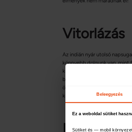
élmények nem maradnak el!
Vitorlázás
Az indián nyár utolsó napsugar
könnyebb dolgunk van, mint 
kölcsönzés díja is alacsonyab
balatoni környezetet, mivel i
öltözetet azonban már ebben 
Beleegyezés
készüljünk!
Ez a weboldal sütiket haszn
Kirándulás
Sütiket és — mobil környeze