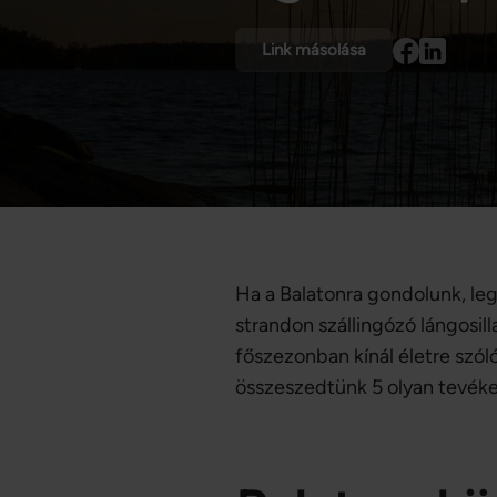
Link másolása
Ha a Balatonra gondolunk, leg
strandon szállingózó lángosil
főszezonban kínál életre szó
összeszedtünk 5 olyan tevéke