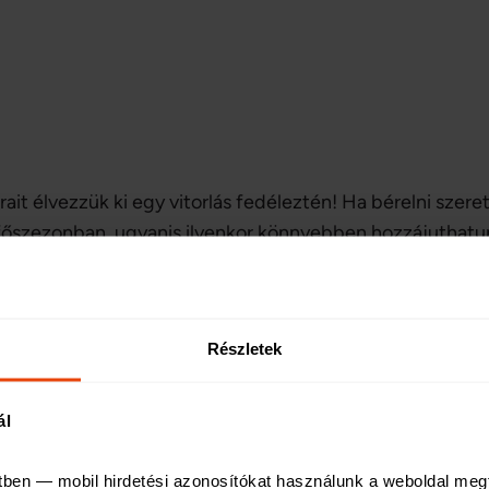
ait élvezzük ki egy vitorlás fedéleztén! Ha bérelni szere
főszezonban, ugyanis ilyenkor könnyebben hozzájuthatu
b lesz. Egy őszi vitorlázás hangulatában is más: új módo
lyenkor a strand nyüzsgése nem zavarja meg a pihenésünk
az esetben sem hanyagolhatjuk, a biztonság kedvéért eső
Részletek
ál
tben — mobil hirdetési azonosítókat használunk a weboldal meg