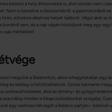
es betérni a helyi éttermekbe is, ahol szintén nem csak
t. Nem is beszélve a desszertekről: a gasztrotúrából ne
híres, sütizésre alkalmas helyet találunk. Végül akár az és
a borokról sem, és a nap végén kóstoljunk meg egy-egy 
e csak mértékkel!
étvége
sszel megyünk a Balatonhoz, akkor kihagyhatatlan egy la
ileg és lelkileg is feltöltődhetünk. Szinte bármerre megy
kus wellnesshoteleket, ahol az élmény- és gyógymedenc
a szaunákig minden a kikapcsolódásunkat szolgálja. Gyer
ünk egy wellness hétvégét a Balaton partján – bárkivel u