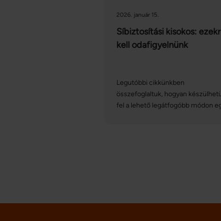
2026. január 15.
Síbiztosítási kisokos: ezek
kell odafigyelnünk
Legutóbbi cikkünkben
összefoglaltuk, hogyan készülhet
fel a lehető legátfogóbb módon e
sítúrára, így szó esett a síbiztosítá
jelentőségéről is. Ezúttal magát a
biztosítást vesszük górcső alá:
nézzük, hogyan köthetünk
síbiztosítást online, mire kell
figyelnünk, és mit kell tennünk, ha
esetleg bekövetkezik a baj!