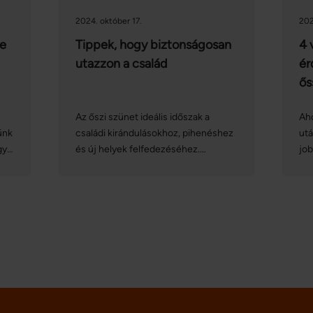
2024. október 17.
202
re
Tippek, hogy biztonságosan
4 
utazzon a család
ér
ős
Az őszi szünet ideális időszak a
Aho
ünk
családi kirándulásokhoz, pihenéshez
utá
gy
és új helyek felfedezéséhez.
job
s
Azonban, hogy az utazás
En
stresszmentes és biztonságos
idő
legyen, fontos néhány előkészületet
gas
és óvintézkedést tenni.
pro
ke
köz
va
né