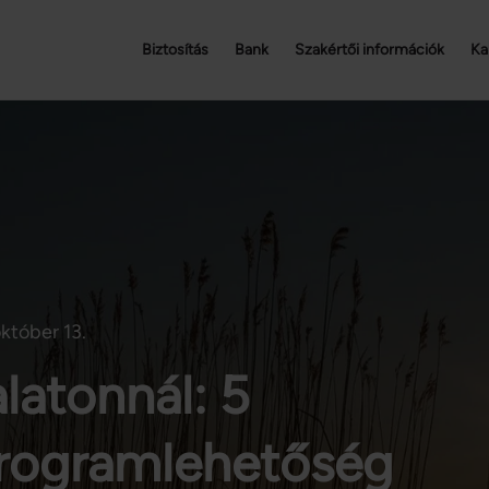
Biztosítás
Bank
Szakértői információk
Ka
któber 13.
latonnál: 5
programlehetőség