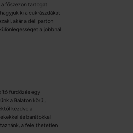
 a főszezon tartogat
 hagyjuk ki a cukrászdákat
zaki, akár a déli parton
különlegességet a jobbnál
zító fürdőzés egy
ünk a Balaton körül,
éktől kezdve a
ekekkel és barátokkal
taznánk, a felejthetetlen