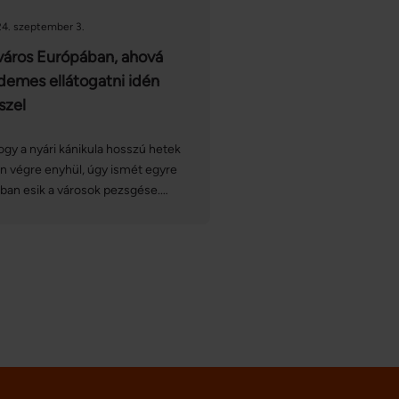
4. szeptember 3.
város Európában, ahová
demes ellátogatni idén
szel
gy a nyári kánikula hosszú hetek
n végre enyhül, úgy ismét egyre
ban esik a városok pezsgése.
nek megfelelően ebben az
szakban olyan híres európai
ztronómiai és kulturális
gramsorozatok, fesztiválok
rülnek megrendezésre, amelyek
ött sokan találhatnak kedvükre
lót. Cikkünkben összeszedtünk
gy nagy kedvencet.