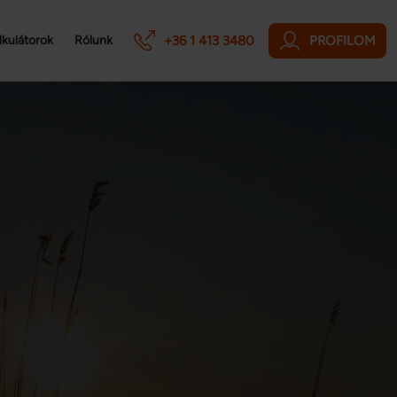
+36 1 413 3480
PROFILOM
lkulátorok
Rólunk