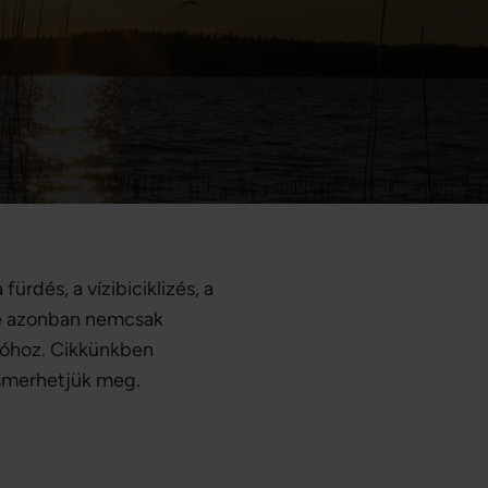
rdés, a vízibiciklizés, a
éke azonban nemcsak
 tóhoz. Cikkünkben
ismerhetjük meg.