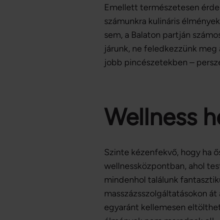
Emellett természetesen érdem
számunkra kulináris élményeke
sem, a Balaton partján számos 
járunk, ne feledkezzünk meg 
jobb pincészetekben – persz
Wellness h
Szinte kézenfekvő, hogy ha ő
wellnessközpontban, ahol test
mindenhol találunk fantaszti
masszázsszolgáltatásokon át 
egyaránt kellemesen eltölthet