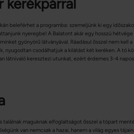
 kerékpárral
cskán beleférhet a programba: szemeljünk ki egy időszakot
attanjunk nyeregbe! A Balatont akár egy hosszú hétvége a
l minket gyönyörű látványával. Ráadásul ősszel nem kell a
ugodtan csodálhatjuk a kilátást két keréken. A tó körül
 látnivaló keresztezi utunkat, ezért érdemes 3-4 naposr
a
is találnak maguknak elfoglaltságot ősszel a tópart men
tőségünk van nemcsak a hazai, hanem a világ egyes tájaina