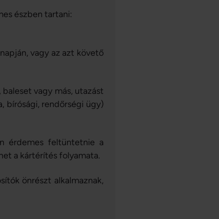
mes észben tartani:
 napján, vagy az azt követő
, baleset vagy más, utazást
 bírósági, rendőrségi ügy)
n érdemes feltüntetnie a
et a kártérítés folyamata.
sítók önrészt alkalmaznak,