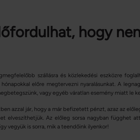
lőfordulhat, hogy ne
megfelelőbb szállásra és közlekedési eszközre foglal
 hónapokkal előre megtervezni nyaralásunkat. A legnag
egbetegszünk, vagy egyéb váratlan esemény miatt le ke
ben azzal jár, hogy a már befizetett pénzt, azaz az elől
et elveszíthetjük. Az előleg sorsa nagyban függhet att
gy vegyük is sorra, mik a teendőink ilyenkor!