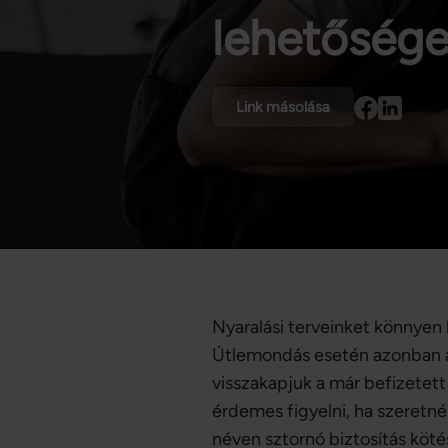
lehetőség
Link másolása
Nyaralási terveinket könnyen
Útlemondás esetén azonban ak
visszakapjuk a már befizetet
érdemes figyelni, ha szeretné
néven sztornó biztosítás köté