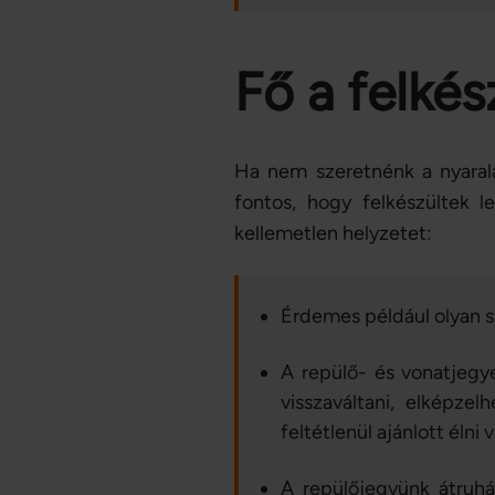
Fő a felkés
Ha nem szeretnénk a nyaralá
fontos, hogy felkészültek l
kellemetlen helyzetet:
Érdemes például olyan sz
A repülő- és vonatjegye
visszaváltani, elképze
feltétlenül ajánlott élni v
A repülőjegyünk átruhá