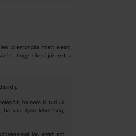
len útlemondás miatt elesni,
azért, hogy elkerüljük ezt a
ási díj.
belépőit, ha nem is tudjuk
, ha van ilyen lehetőség,
ltségekkel jár, ezért ezt