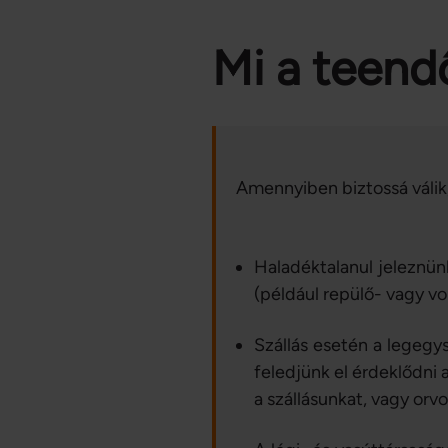
Mi a teend
Amennyiben biztossá válik
Haladéktalanul jeleznünk
(például repülő- vagy v
Szállás esetén a legegy
feledjünk el érdeklődni 
a szállásunkat, vagy orv