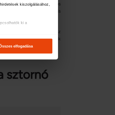
 Az útlemondás fedezet számos
irdetések kiszolgálásához, 
s biztosítóknál akár külön is
csolhatók ki a 
yedén összehasonlíthatod az
i és analitikai 
 érdemes átfutni az ajánlatok
s lehetnek
.
Összes elfogadása
osításához, valamint 
inkkel megosztjuk az Ön 
l, amelyeket Ön adott meg 
a sztornó