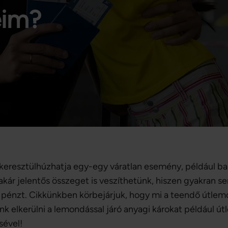
eim?
 keresztülhúzhatja egy-egy váratlan esemény, például b
ár jelentős összeget is veszíthetünk, hiszen gyakran s
t pénzt. Cikkünkben körbejárjuk, hogy mi a teendő útlem
nk elkerülni a lemondással járó anyagi károkat például ú
sével!