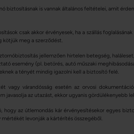
ó biztosításnak is vannak általános feltételei, amit érde
ítások csak akkor érvényesek, ha a szállás foglalásának
 kötjük meg a szerződést.
tornóbiztosítás jellemzően hirtelen betegség, haláleset
ató esemény (pl. betörés, autó műszaki meghibásodása,
knek a tényét mindig igazolni kell a biztosító felé.
tét vagy várandósság esetén az orvosi dokumentáció
 javasolja az utazást, ekkor ugyanis gördülékenyebb leh
ó, hogy az útlemondás kár érvényesítésekor egyes bizto
mértékét levonják a kártérítés összegéből.