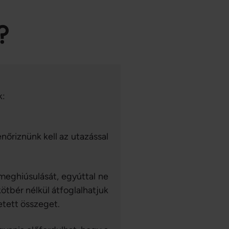
?
k:
enőriznünk kell az utazással
meghiúsulását, egyúttal ne
kötbér nélkül átfoglalhatjuk
etett összeget.