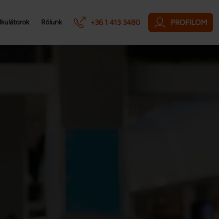
+36 1 413 3480
PROFILOM
lkulátorok
Rólunk