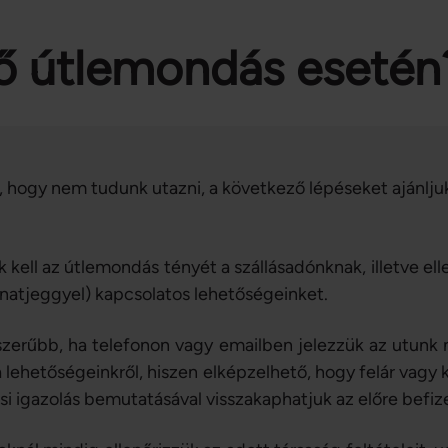
ő útlemondás esetén
, hogy nem tudunk utazni, a következő lépéseket ajánlju
 kell az útlemondás tényét a szállásadónknak, illetve ell
onatjeggyel) kapcsolatos lehetőségeinket.
szerűbb, ha telefonon vagy emailben jelezzük az utunk 
a lehetőségeinkről, hiszen elképzelhető, hogy felár vagy 
osi igazolás bemutatásával visszakaphatjuk az előre befiz