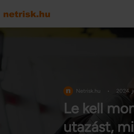
Netrisk.hu
•
2024. jú
Le kell m
utazást, mi