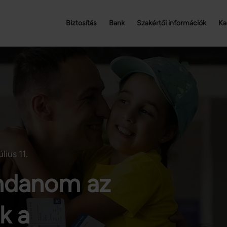
Biztosítás
Bank
Szakértői információk
Ka
lius 11.
ondanom az
k a