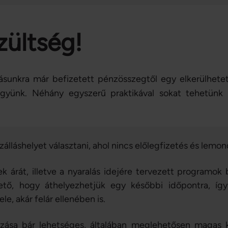
zültség!
sunkra már befizetett pénzösszegtől egy elkerülhetet
együnk. Néhány egyszerű praktikával sokat tehetünk 
álláshelyet választani, ahol nincs előlegfizetés és lemond
k árát, illetve a nyaralás idejére tervezett programok 
lhető, hogy áthelyezhetjük egy későbbi időpontra, így
ele, akár felár ellenében is.
zása bár lehetséges, általában meglehetősen magas kö