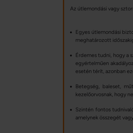
Az útlemondási vagy sztorn
Egyes útlemondási biztos
meghatározott időszakig
Érdemes tudni, hogy a sz
egyértelműen akadályozt
esetén térít, azonban eze
Betegség, baleset, mű
kezelőorvosnak, hogy nem
Szintén fontos tudnival
amelynek összegét vagy 