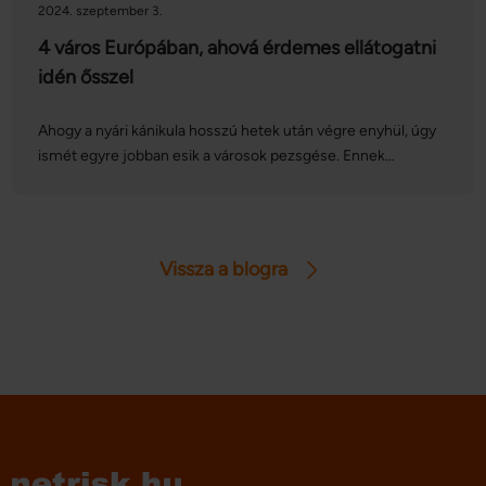
2024. szeptember 3.
4 város Európában, ahová érdemes ellátogatni
idén ősszel
Ahogy a nyári kánikula hosszú hetek után végre enyhül, úgy
ismét egyre jobban esik a városok pezsgése. Ennek
megfelelően ebben az időszakban olyan híres európai
gasztronómiai és kulturális programsorozatok, fesztiválok
kerülnek megrendezésre, amelyek között sokan találhatnak
kedvükre valót. Cikkünkben összeszedtünk négy nagy
Vissza a blogra
kedvencet.