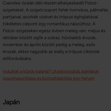
Csendes-óceán déli részén elhelyezkedő Fidzsi-
szigeteket. A szigetcsoport fehér homokos, pálmafás
partjaival, azúrkék vizével és trópusi éghajlatával
tökéletes célpont egy romantikus nászúthoz. A
Fidzsi-szigeteken egész évben meleg van: május és
október között zajlik a száraz, hűvösebb évszak,
november és április között pedig a meleg, esős
évszak, ekkor nagyobb az esély a trópusi ciklonok
előfordulására.
Indulhat a közös kaland? Utasbiztosítás ajánlatok
összehasonlítása és biztosításkötés egy helyen
Japán