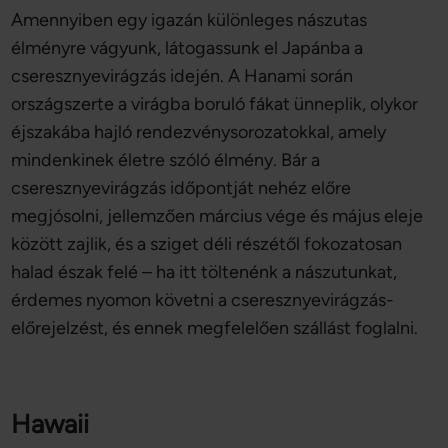
Amennyiben egy igazán különleges nászutas
élményre vágyunk, látogassunk el Japánba a
cseresznyevirágzás idején. A Hanami során
országszerte a virágba boruló fákat ünneplik, olykor
éjszakába hajló rendezvénysorozatokkal, amely
mindenkinek életre szóló élmény. Bár a
cseresznyevirágzás időpontját nehéz előre
megjósolni, jellemzően március vége és május eleje
között zajlik, és a sziget déli részétől fokozatosan
halad észak felé – ha itt töltenénk a nászutunkat,
érdemes nyomon követni a cseresznyevirágzás-
előrejelzést, és ennek megfelelően szállást foglalni.
Hawaii