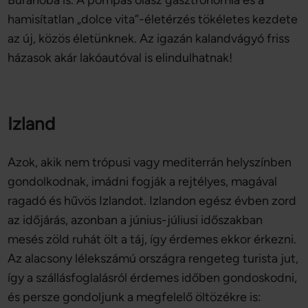
Buranóba is. A pompás olasz gasztronómia és a
hamisítatlan „dolce vita”-életérzés tökéletes kezdete
az új, közös életünknek. Az igazán kalandvágyó friss
házasok akár lakóautóval is elindulhatnak!
Izland
Azok, akik nem trópusi vagy mediterrán helyszínben
gondolkodnak, imádni fogják a rejtélyes, magával
ragadó és hűvös Izlandot. Izlandon egész évben zord
az időjárás, azonban a június-júliusi időszakban
mesés zöld ruhát ölt a táj, így érdemes ekkor érkezni.
Az alacsony lélekszámú országra rengeteg turista jut,
így a szállásfoglalásról érdemes időben gondoskodni,
és persze gondoljunk a megfelelő öltözékre is: