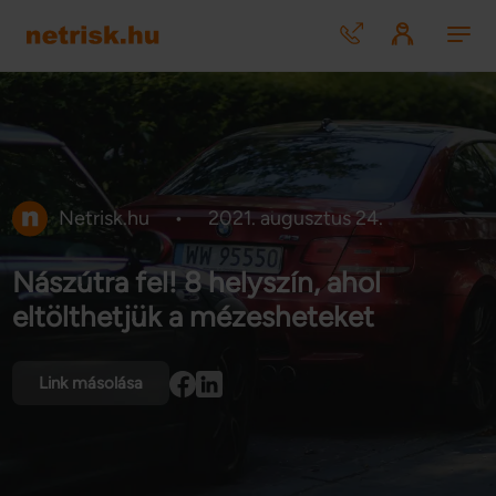
Netrisk.hu
•
2021. augusztus 24.
Nászútra fel! 8 helyszín, ahol
eltölthetjük a mézesheteket
Link másolása