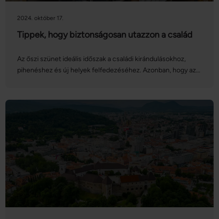
2024. október 17.
Tippek, hogy biztonságosan utazzon a család
Az őszi szünet ideális időszak a családi kirándulásokhoz,
pihenéshez és új helyek felfedezéséhez. Azonban, hogy az
utazás stresszmentes és biztonságos legyen, fontos néhány
előkészületet és óvintézkedést tenni.