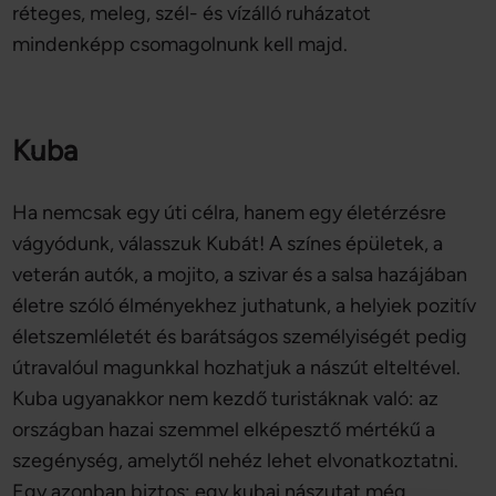
réteges, meleg, szél- és vízálló ruházatot
mindenképp csomagolnunk kell majd.
Kuba
Ha nemcsak egy úti célra, hanem egy életérzésre
vágyódunk, válasszuk Kubát! A színes épületek, a
veterán autók, a mojito, a szivar és a salsa hazájában
életre szóló élményekhez juthatunk, a helyiek pozitív
életszemléletét és barátságos személyiségét pedig
útravalóul magunkkal hozhatjuk a nászút elteltével.
Kuba ugyanakkor nem kezdő turistáknak való: az
országban hazai szemmel elképesztő mértékű a
szegénység, amelytől nehéz lehet elvonatkoztatni.
Egy azonban biztos: egy kubai nászutat még