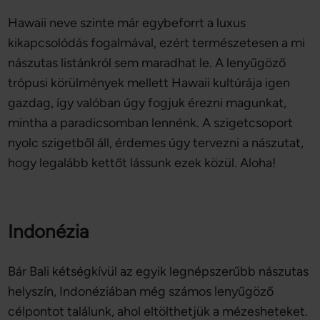
Hawaii neve szinte már egybeforrt a luxus
kikapcsolódás fogalmával, ezért természetesen a mi
nászutas listánkról sem maradhat le. A lenyűgöző
trópusi körülmények mellett Hawaii kultúrája igen
gazdag, így valóban úgy fogjuk érezni magunkat,
mintha a paradicsomban lennénk. A szigetcsoport
nyolc szigetből áll, érdemes úgy tervezni a nászutat,
hogy legalább kettőt lássunk ezek közül. Aloha!
Indonézia
Bár Bali kétségkívül az egyik legnépszerűbb nászutas
helyszín, Indonéziában még számos lenyűgöző
célpontot találunk, ahol eltölthetjük a mézesheteket.