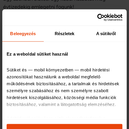
évtizedekig emlegetni fogunk!
Kalifornia
Beleegyezés
Részletek
A sütikről
Azok a párok, akik egyszerre vágynak a pálmafás
Ez a weboldal sütiket használ
óceánpartra és egy emlékezetes, nyüzsgő nászútra,
célozzák meg Kaliforniát. Vezessünk végig a
Sütiket és — mobil környezetben — mobil hirdetési 
legendás Sunset Boulevard-on, látogassuk meg az
azonosítókat használunk a weboldal megfelelő 
Universal Filmstúdiót, vagy egyszerűen csak adjuk át
működésének biztosításához, a tartalmak és hirdetések 
magunkat az igazi amerikai életérzésnek, és
személyre szabásához és nem személyre szabott 
hirdetések kiszolgálásához, közösségi média funkciók 
fedezzük fel a környéket. Kaliforniában úgy
biztosításához, valamint a látogatottság elemzéséhez
.
érezhetjük magunkat, mintha egy másik világba
csöppentünk volna: mindenki mosolygós és
A feltétlenül szükséges sütik elengedhetetlenek a 
segítőkész, az időjárás egész évben kellemes, ha
weboldal működéséhez, ezért ezek nem kapcsolhatók ki 