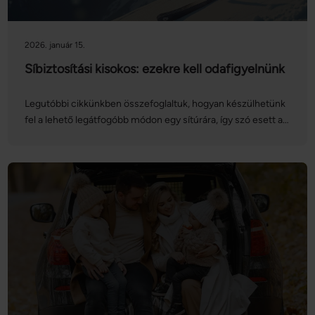
2026. január 15.
Síbiztosítási kisokos: ezekre kell odafigyelnünk
Legutóbbi cikkünkben összefoglaltuk, hogyan készülhetünk
fel a lehető legátfogóbb módon egy sítúrára, így szó esett a
síbiztosítás jelentőségéről is. Ezúttal magát a biztosítást
vesszük górcső alá: nézzük, hogyan köthetünk síbiztosítást
online, mire kell figyelnünk, és mit kell tennünk, ha esetleg
bekövetkezik a baj!