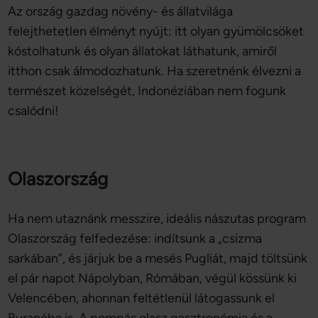
Az ország gazdag növény- és állatvilága
felejthetetlen élményt nyújt: itt olyan gyümölcsöket
kóstolhatunk és olyan állatokat láthatunk, amiről
itthon csak álmodozhatunk. Ha szeretnénk élvezni a
természet közelségét, Indonéziában nem fogunk
csalódni!
Olaszország
Ha nem utaznánk messzire, ideális nászutas program
Olaszország felfedezése: indítsunk a „csizma
sarkában”, és járjuk be a mesés Pugliát, majd töltsünk
el pár napot Nápolyban, Rómában, végül kössünk ki
Velencében, ahonnan feltétlenül látogassunk el