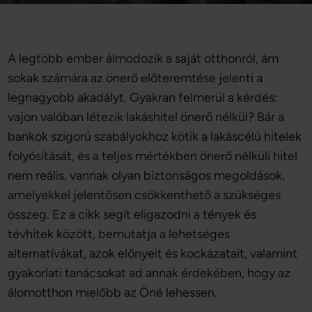
A legtöbb ember álmodozik a saját otthonról, ám
sokak számára az önerő előteremtése jelenti a
legnagyobb akadályt. Gyakran felmerül a kérdés:
vajon valóban létezik lakáshitel önerő nélkül? Bár a
bankok szigorú szabályokhoz kötik a lakáscélú hitelek
folyósítását, és a teljes mértékben önerő nélküli hitel
nem reális, vannak olyan biztonságos megoldások,
amelyekkel jelentősen csökkenthető a szükséges
összeg. Ez a cikk segít eligazodni a tények és
tévhitek között, bemutatja a lehetséges
alternatívákat, azok előnyeit és kockázatait, valamint
gyakorlati tanácsokat ad annak érdekében, hogy az
álomotthon mielőbb az Öné lehessen.