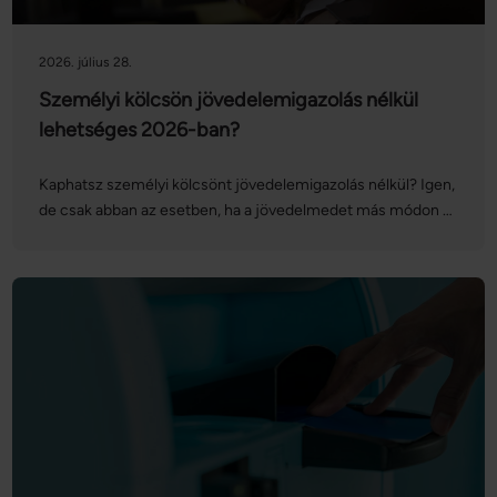
2026. július 28.
Személyi kölcsön jövedelemigazolás nélkül
lehetséges 2026-ban?
Kaphatsz személyi kölcsönt jövedelemigazolás nélkül? Igen,
de csak abban az esetben, ha a jövedelmedet más módon –
például bankszámlakivonattal, NAV-igazolással vagy
nyugdíjdokumentumokkal – igazolni tudod. Olyan banki
személyi kölcsön, amelyhez semmilyen jövedelemvizsgálat
nem szükséges, gyakorlatilag nem létezik