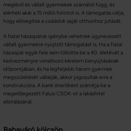
meglévő és vállalt gyermekek számától függ, és
elérheti akár a 15 millió forintot is. A támogatás célja,
hogy elősegítse a családok saját otthonhoz jutását.
A fiatal házaspárok igénybe vehetnek úgynevezett
vállalt gyermekre nyújtott támogatást is. Ha a fiatal
házaspár egyik fele sem töltötte be a 40. életévét a
kedvezményre vonatkozó kérelem benyújtásának
időpontjában, és ha legfeljebb három gyermek
megszületését vállalják, akkor jogosultak erre a
konstrukcióra. A bank önerőként számítja be a
megelőlegezett Falusi CSOK-ot a lakáshitel
elbírálásánál.
Babaváró kölcsön