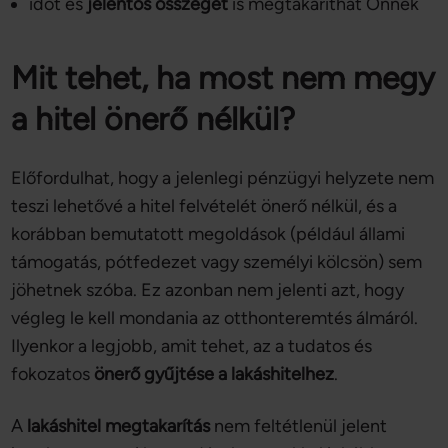
időt és
jelentős összeget
is megtakaríthat Önnek
Mit tehet, ha most nem megy
a hitel önerő nélkül?
Előfordulhat, hogy a jelenlegi pénzügyi helyzete nem
teszi lehetővé a hitel felvételét önerő nélkül, és a
korábban bemutatott megoldások (például állami
támogatás, pótfedezet vagy személyi kölcsön) sem
jöhetnek szóba. Ez azonban nem jelenti azt, hogy
végleg le kell mondania az otthonteremtés álmáról.
Ilyenkor a legjobb, amit tehet, az a tudatos és
fokozatos
önerő gyűjtése a lakáshitelhez
.
A
lakáshitel megtakarítás
nem feltétlenül jelent