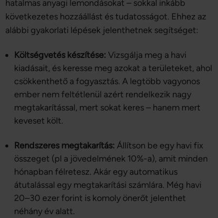
hatalmas anyagi lemondásokat – sokkal inkább
következetes hozzáállást és tudatosságot. Ehhez az
alábbi gyakorlati lépések jelenthetnek segítséget:
Költségvetés készítése:
Vizsgálja meg a havi
kiadásait, és keresse meg azokat a területeket, ahol
csökkenthető a fogyasztás. A legtöbb vagyonos
ember nem feltétlenül azért rendelkezik nagy
megtakarítással, mert sokat keres – hanem mert
keveset költ.
Rendszeres megtakarítás:
Állítson be egy havi fix
összeget (pl a jövedelmének 10%-a), amit minden
hónapban félretesz. Akár egy automatikus
átutalással egy megtakarítási számlára. Még havi
20–30 ezer forint is komoly önerőt jelenthet
néhány év alatt.