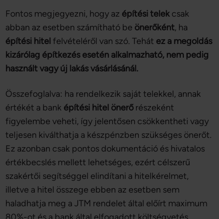
Fontos megjegyezni, hogy az
építési telek
csak
abban az esetben számítható be
önerőként
, ha
építési hitel
felvételéről van szó. Tehát
ez a megoldás
kizárólag építkezés esetén alkalmazható, nem pedig
használt vagy új lakás vásárlásánál.
Összefoglalva: ha rendelkezik saját telekkel, annak
értékét a bank
építési hitel önerő
részeként
figyelembe veheti, így jelentősen csökkentheti vagy
teljesen kiválthatja a készpénzben szükséges önerőt.
Ez azonban csak pontos dokumentáció és hivatalos
értékbecslés mellett lehetséges, ezért célszerű
szakértői segítséggel elindítani a hitelkérelmet,
illetve a hitel összege ebben az esetben sem
haladhatja meg a JTM rendelet által előírt maximum
80%-ot és a bank által elfogadott költségvetés