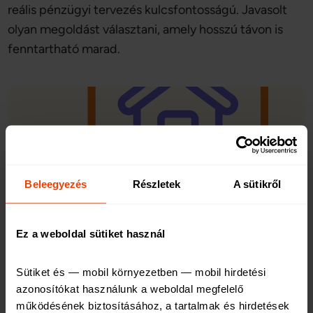
reális pénzügyi tervezés kulcsfontosságú. Javasolt
olyan megoldást választani, amely hosszú távon is
fenntartható marad.
Beleegyezés
Részletek
A sütikről
Ez a weboldal sütiket használ
Mennyi hitel fér bele?
Sütiket és — mobil környezetben — mobil hirdetési 
azonosítókat használunk a weboldal megfelelő 
Önerő, jövedelem és futamidő mellett nagy
működésének biztosításához, a tartalmak és hirdetések 