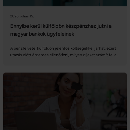
2026. július 15.
Ennyibe kerül külföldön készpénzhez jutni a
magyar bankok ügyfeleinek
A pénzfelvétel külföldön jelentős költségekkel járhat, ezért
utazás előtt érdemes ellenőrizni, milyen díjakat számít fel a
bank. Bár a legtöbb népszerű turistacélpontban általánossá
vált a bankkártyás fizetés, készpénzre továbbra is szükség
lehet, például borravalóhoz, kisebb vásárlásokhoz vagy olyan
szolgáltatóknál, amelyek nem fogadnak el kártyát. A
pénzfelvétel külföldön automatából több tényező miatt is
drága lehet. Nem mindegy, hogy melyik ATM-et használjuk,
milyen bankkártyával veszünk fel pénzt, és elfogadjuk-e az
automata által felkínált átváltást. Egy kedvezőtlen döntés
akár több ezer forintos többletköltséget is jelenthet
egyetlen tranzakciónál. A magyar bankok díjai között is
jelentős különbségek lehetnek. Egyes pénzintézetek