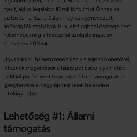
ingatlan esetén, ha a bank 80%-os finanszírozást
nyújt, akkor legalább 10 millió forintot Önnek kell
biztosítania. Ezt erősítik meg az úgynevezett
adósságfék szabályok is: a jelzáloghitel összege nem
haladhatja meg a fedezetül szolgáló ingatlan
értékének 80%-át.
Ugyanakkor, ha nem rendelkezik elegendő önerővel,
léteznek megoldások a hiány pótlására: ilyen lehet
például pótfedezet bevonása, állami támogatások
igénybevétele, vagy építési telek bevitele a
hitelügyletbe.
Lehetőség #1: Állami
támogatás