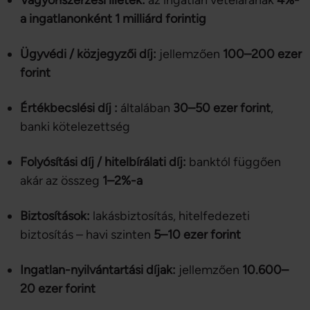
Vagyonszerzési illeték:
az ingatlan vételárának
4%-
Ön által használt más szolgáltatásokból gyűjtöttek.
a ingatlanonként 1 milliárd forintig
Ügyvédi / közjegyzői díj:
jellemzően
100–200 ezer
forint
Értékbecslési díj
:
általában
30–50 ezer forint
,
banki kötelezettség
Folyósítási díj / hitelbírálati díj:
banktól függően
akár az összeg
1–2%-a
Biztosítások:
lakásbiztosítás, hitelfedezeti
biztosítás – havi szinten
5–10 ezer forint
Ingatlan-nyilvántartási díjak:
jellemzően
10
.600–
20 ezer forint