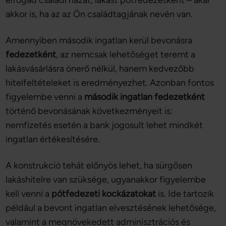
elfogad családi házat, lakást pótfedezetként – akár
akkor is, ha az az Ön családtagjának nevén van.
Amennyiben második ingatlan kerül bevonásra
fedezetként
, az nemcsak lehetőséget teremt a
lakásvásárlásra önerő nélkül, hanem kedvezőbb
hitelfeltételeket is eredményezhet. Azonban fontos
figyelembe venni a
második ingatlan fedezetként
történő bevonásának következményeit is:
nemfizetés esetén a bank jogosult lehet mindkét
ingatlan értékesítésére.
A konstrukció tehát előnyös lehet, ha sürgősen
lakáshitelre van szüksége, ugyanakkor figyelembe
kell venni a
pótfedezeti kockázatokat
is. Ide tartozik
például a bevont ingatlan elvesztésének lehetősége,
valamint a megnövekedett adminisztrációs és