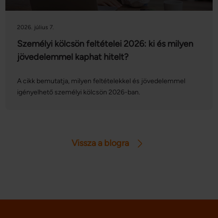
ügyfelei a saját bankcsoportjuk külföldi ATM-hálózatában
kedvezményesen vagy akár díjmentesen vehetnek fel
2026. július 7.
készpénzt, míg más esetekben a standard külföldi
készpénzfelvételi díjakkal kell számolni.
Személyi kölcsön feltételei 2026: ki és milyen
jövedelemmel kaphat hitelt?
A cikk bemutatja, milyen feltételekkel és jövedelemmel
igényelhető személyi kölcsön 2026-ban.
Vissza a blogra