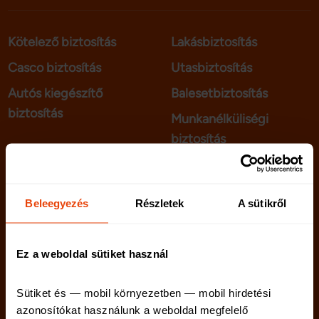
Kötelező biztosítás
Lakásbiztosítás
Casco biztosítás
Utasbiztosítás
Autós kiegészítő
Balesetbiztosítás
biztosítás
Munkanélküliségi
biztosítás
telenet.hu
Kapcsolat
Beleegyezés
Részletek
A sütikről
netriskauto.hu
Rólunk
Karrier
Ez a weboldal sütiket használ
Sütiket és — mobil környezetben — mobil hirdetési 
azonosítókat használunk a weboldal megfelelő 
Netrisk blog