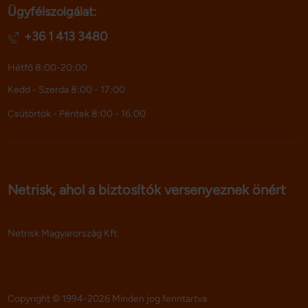
Ügyfélszolgálat:
adatokkal, amelyeket Ön adott meg számukra vagy az 
Ön által használt más szolgáltatásokból gyűjtöttek.
+36 1 413 3480
Hétfő 8:00-20:00
Kedd - Szerda 8:00 - 17:00
Csütörtök - Péntek 8:00 - 16:00
Netrisk, ahol a biztosítók versenyeznek önért
Netrisk Magyarország Kft.
Copyright © 1994-2026 Minden jog fenntartva