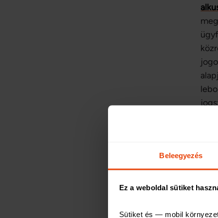
alku
megb
ügyf
közr
jogo
alap
lebo
jogs
all r
hane
Álta
Beleegyezés
kock
Ez a weboldal sütiket haszn
alul
össz
Sütiket és — mobil környeze