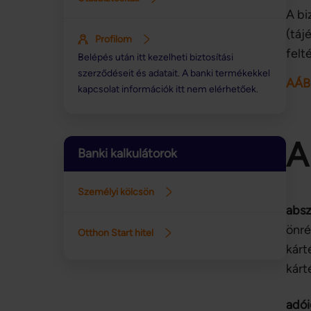
A bi
(táj
Profilom
felt
Belépés után itt kezelheti biztosítási
szerződéseit és adatait. A banki termékekkel
A
Á
B
kapcsolat információk itt nem elérhetőek.
A
Banki kalkulátorok
Személyi kölcsön
absz
önré
Otthon Start hitel
kárt
kárt
adói