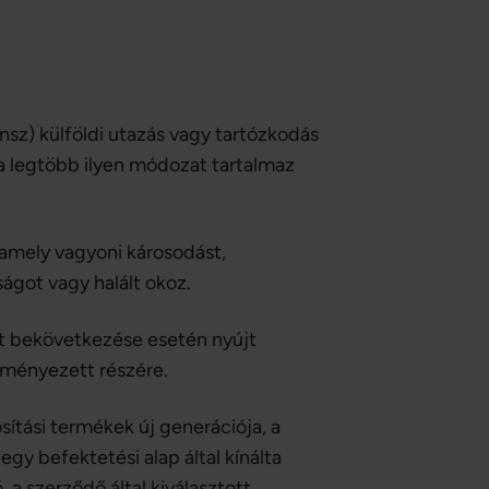
sz) külföldi utazás vagy tartózkodás
 a legtöbb ilyen módozat tartalmaz
k, amely vagyoni károsodást,
ágot vagy halált okoz.
set bekövetkezése esetén nyújt
ezményezett részére.
osítási termékek új generációja, a
egy befektetési alap által kínálta
, a szerződő által kiválasztott