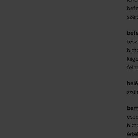
befe
szer
befe
tesz
bizt
kiíg
felm
belé
szül
bemu
esed
bizt
érté