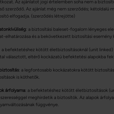
atkozat. Az ajánlatot jogi értelemben soha nem a biztosít
ső szerződő. Az ajánlat még nem szerződés; kétoldalú me
osító elfogadja. (szerződés létrejötte)
atonkívüliség
: a biztosítási baleset-fogalom lényeges ele
at-elhatározása és a bekövetkezett biztosítási esemény 
: a befektetéshez kötött életbiztosításoknál (unit linked)
ltal választott, eltérő kockázatú befektetési alapokba fek
biztosítás
: a legfontosabb kockázatokra kötött biztosítá
osítások is köthetők.
ok árfolyama
: a befektetéshez kötött életbiztosítások (u
szerességgel meghirdetik a biztosítók. Az alapok árfoly
lyamváltozásának függvénye.