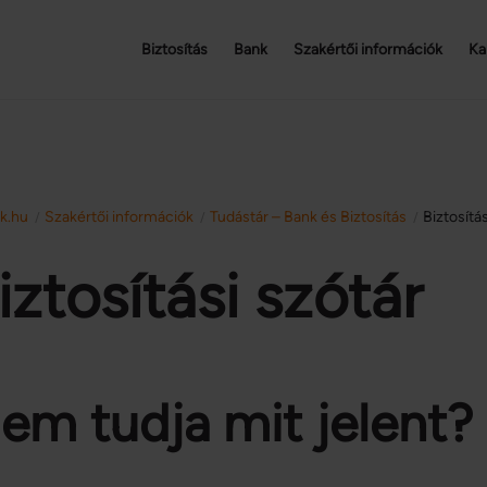
Biztosítás
Bank
Szakértői információk
Ka
sk.hu
Szakértői információk
Tudástár – Bank és Biztosítás
Biztosítá
/
/
/
iztosítási szótár
em tudja mit jelent? I