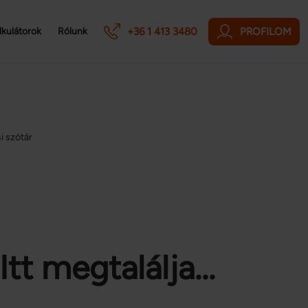
+36 1 413 3480
PROFILOM
lkulátorok
Rólunk
si szótár
tt megtalálja...