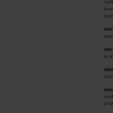
nyil
kere
bizt
akar
akar
alap
az á
alap
bizt
alap
rend
árfo