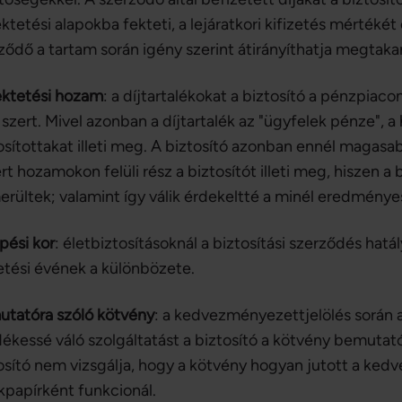
ktetési alapokba fekteti, a lejáratkori kifizetés mérték
ződő a tartam során igény szerint átirányíthatja megtakarí
ktetési hozam
: a díjtartalékokat a biztosító a pénzpiac
 szert. Mivel azonban a díjtartalék az "ügyfelek pénze"
osítottakat illeti meg. A biztosító azonban ennél magasab
ért hozamokon felüli rész a biztosítót illeti meg, hiszen a
erültek; valamint így válik érdekeltté a minél eredmén
pési kor
: életbiztosításoknál a biztosítási szerződés hat
etési évének a különbözete.
tatóra szóló kötvény
: a kedvezményezettjelölés során 
ékessé váló szolgáltatást a biztosító a kötvény bemutatój
osító nem vizsgálja, hogy a kötvény hogyan jutott a ked
kpapírként funkcionál.