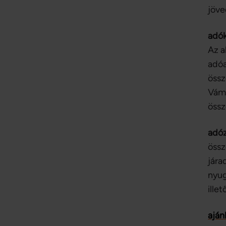
jöve
adó
Az a
adóa
össz
Vámh
össz
adóz
össz
jára
nyug
ille
aján