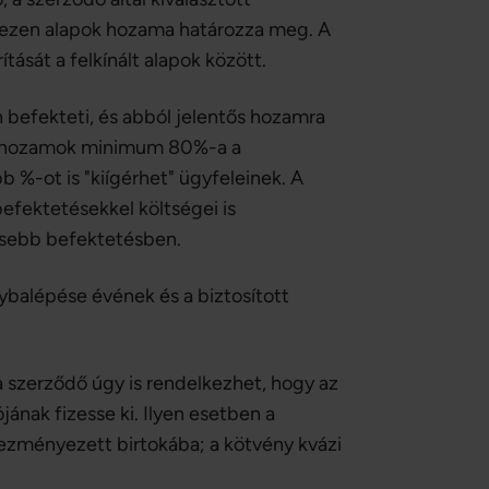
ét ezen alapok hozama határozza meg. A
tását a felkínált alapok között.
on befekteti, és abból jelentős hozamra
, a hozamok minimum 80%-a a
b %-ot is "kiígérhet" ügyfeleinek. A
 befektetésekkel költségei is
yesebb befektetésben.
álybalépése évének és a biztosított
a szerződő úgy is rendelkezhet, hogy az
ának fizesse ki. Ilyen esetben a
vezményezett birtokába; a kötvény kvázi