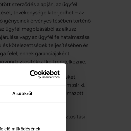
ötött szerződés alapján, az ügyfél
ötését, tevékenysége kiterjedhet – az
ó igényeinek érvényesítésében történő
 az ügyfél megbízásából az alkusz
zájárulása vagy az ügyfél felhatalmazása
 és kötelezettségek teljesítésében és
a felel, ennek garanciájaként
yoni biztosítékkal kell rendelkeznie.
és nem a biztosítási eseményeket,
an kárt megtérít, amelyet nem zár ki.
lési biztosítások körében alkalmazott
A sütikről
a szerződésben rögzített biztosítási
felelő működésének 