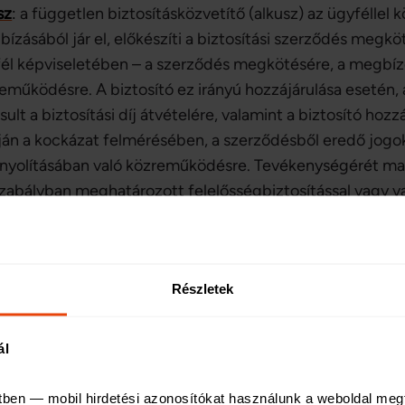
sz
:
a független biztosításközvetítő (alkusz) az ügyféllel k
ízásából jár el, előkészíti a biztosítási szerződés megk
él képviseletében – a szerződés megkötésére, a megbíz
eműködésre. A biztosító ez irányú hozzájárulása esetén,
sult a biztosítási díj átvételére, valamint a biztosító hoz
ján a kockázat felmérésében, a szerződésből eredő jogok
nyolításában való közreműködésre. Tevékenységérét mag
zabályban meghatározott felelősségbiztosítással vagy vag
isks
: "minden kockázatra" kiterjedő biztosítás. A szerződ
m csak a kizárásokat tartalmazza. A biztosító minden oly
lában a szállítmány-, géptörés- illetőleg az építési-szere
Részletek
ázatviselési forma.
ál
biztosítás
: ha a vagyontárgy valóságos értéke meghaladja 
eget, következmény: a pro rata térítés.
tben — mobil hirdetési azonosítókat használunk a weboldal meg