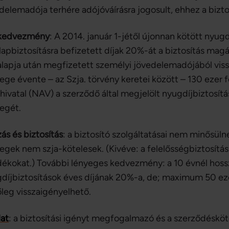
delemadója terhére adójóváírásra jogosult, ehhez a bizto
kedvezmény
: A 2014. január 1-jétől újonnan kötött nyugd
lapbiztosításra befizetett díjak 20%-át a biztosítás ma
lapja után megfizetett személyi jövedelemadójából viss
ege évente – az Szja. törvény keretei között – 130 ezer 
ivatal (NAV) a szerződő által megjelölt nyugdíjbiztosítás
egét.
ás és biztosítás
: a biztosító szolgáltatásai nem minősüln
egek nem szja-kötelesek. (Kivéve: a felelősségbiztosítás
dékokat.) További lényeges kedvezmény: a 10 évnél hoss
díjbiztosítások éves díjának 20%-a, de; maximum 50 ezer
tőleg visszaigényelhető.
lat
: a biztosítási igényt megfogalmazó és a szerződésköté