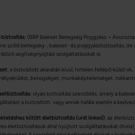
biztosítás
: (BBP Baleset Betegség Poggyász + Asszisztan
ére szóló betegség-, baleset- és poggyászbiztosítás, de
nböző segítségnyújtási szolgáltatásokat is.
set
: a biztosított akaratán kívül, hirtelen fellépő külső o
élysérülést, betegséget, munkaképtelenséget, rokkants
setbiztosítás
: olyan biztosítási szerződés, amely a bale
gáltatást a biztosított, vagy annak halála esetén a kedv
ktetéshez kötött életbiztosítás (unit linked)
: az életbizt
es életbiztosítások által nyújtott szolgáltatásokat ötvözi 
tőségekkel. A szerződő által befizetett díjakat a biztosító