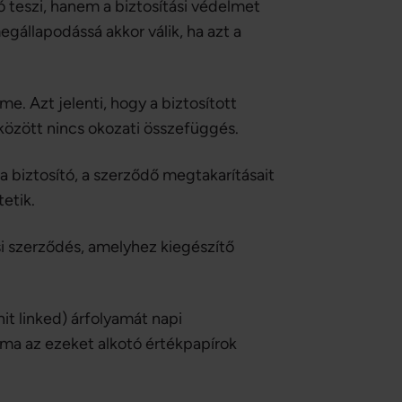
ó teszi, hanem a biztosítási védelmet
gállapodássá akkor válik, ha azt a
me. Azt jelenti, hogy a biztosított
között nincs okozati összefüggés.
 a biztosító, a szerződő megtakarításait
tetik.
si szerződés, amelyhez kiegészítő
nit linked) árfolyamát napi
ama az ezeket alkotó értékpapírok