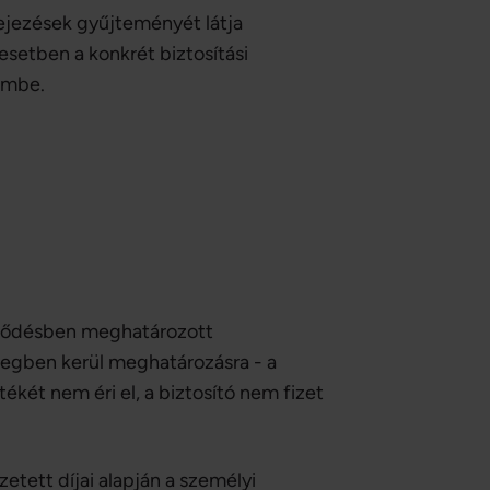
fejezések gyűjteményét látja
esetben a konkrét biztosítási
lembe.
erződésben meghatározott
egben kerül meghatározásra - a
ékét nem éri el, a biztosító nem fizet
zetett díjai alapján a személyi