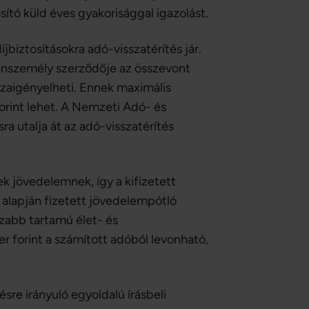
sító küld éves gyakorisággal igazolást.
íjbiztosításokra adó-visszatérítés jár.
gánszemély szerződője az összevont
zaigényelheti. Ennek maximális
forint lehet. A Nemzeti Adó- és
ra utalja át az adó-visszatérítés
ek jövedelemnek, így a kifizetett
 alapján fizetett jövedelempótló
zabb tartamú élet- és
 forint a számított adóból levonható,
sre irányuló egyoldalú írásbeli