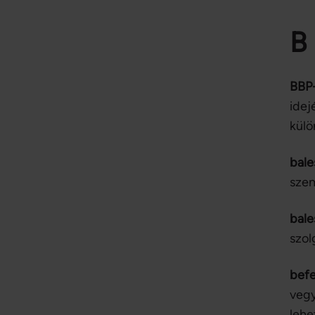
B
BBP-
idej
külö
bale
szem
bale
szol
befe
vegy
lehe