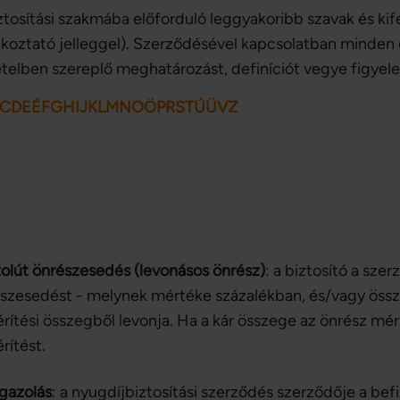
ztosítási szakmába előforduló leggyakoribb szavak és ki
ékoztató jelleggel). Szerződésével kapcsolatban minden 
ételben szereplő meghatározást, definíciót vegye figye
C
D
E
É
F
G
H
I
J
K
L
M
N
O
Ö
P
R
S
T
Ú
Ü
V
Z
olút önrészesedés (levonásos önrész)
: a biztosító a sz
szesedést - melynek mértéke százalékban, és/vagy össz
érítési összegből levonja. Ha a kár összege az önrész mért
érítést.
gazolás
: a nyugdíjbiztosítási szerződés szerződője a befi