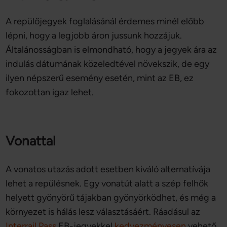
A repülőjegyek foglalásánál érdemes minél előbb
lépni, hogy a legjobb áron jussunk hozzájuk.
Általánosságban is elmondható, hogy a jegyek ára az
indulás dátumának közeledtével növekszik, de egy
ilyen népszerű esemény esetén, mint az EB, ez
fokozottan igaz lehet.
Vonattal
A vonatos utazás adott esetben kiváló alternatívája
lehet a repülésnek. Egy vonatút alatt a szép felhők
helyett gyönyörű tájakban gyönyörködhet, és még a
környezet is hálás lesz választásáért. Ráadásul az
Interrail Pass
EB-jegyekkel
kedvezményesen
vehető