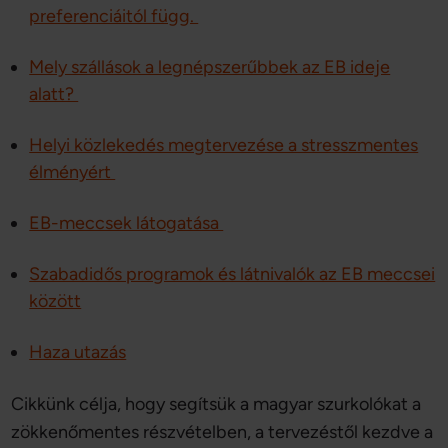
preferenciáitól függ.
Mely szállások a legnépszerűbbek az EB ideje
alatt?
Helyi közlekedés megtervezése a stresszmentes
élményért
EB-meccsek látogatása
Szabadidős programok és látnivalók az EB meccsei
között
Haza utazás
Cikkünk célja, hogy segítsük a magyar szurkolókat a
zökkenőmentes részvételben, a tervezéstől kezdve a