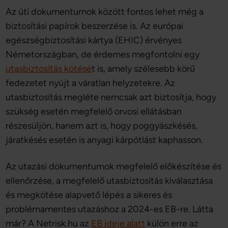
Az úti dokumentumok között fontos lehet még a
biztosítási papírok beszerzése is. Az európai
egészségbiztosítási kártya (EHIC) érvényes
Németországban, de érdemes megfontolni egy
utasbiztosítás kötésé
t is, amely szélesebb körű
fedezetet nyújt a váratlan helyzetekre. Az
utasbiztosítás megléte nemcsak azt biztosítja, hogy
szükség esetén megfelelő orvosi ellátásban
részesüljön, hanem azt is, hogy poggyászkésés,
járatkésés esetén is anyagi kárpótlást kaphasson.
Az utazási dokumentumok megfelelő előkészítése és
ellenőrzése, a megfelelő utasbiztosítás kiválasztása
és megkötése alapvető lépés a sikeres és
problémamentes utazáshoz a 2024-es EB-re. Látta
már? A Netrisk.hu az
EB ideje alatt
külön erre az