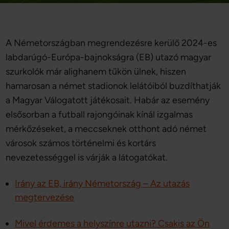
A Németországban megrendezésre kerülő 2024-es
labdarúgó-Európa-bajnokságra (EB) utazó magyar
szurkolók már alighanem tűkön ülnek, hiszen
hamarosan a német stadionok lelátóiból buzdíthatják
a Magyar Válogatott játékosait. Habár az esemény
elsősorban a futball rajongóinak kínál izgalmas
mérkőzéseket, a meccseknek otthont adó német
városok számos történelmi és kortárs
nevezetességgel is várják a látogatókat.
Irány az EB, irány Németország – Az utazás
megtervezése
Mivel érdemes a helyszínre utazni? Csakis az Ön