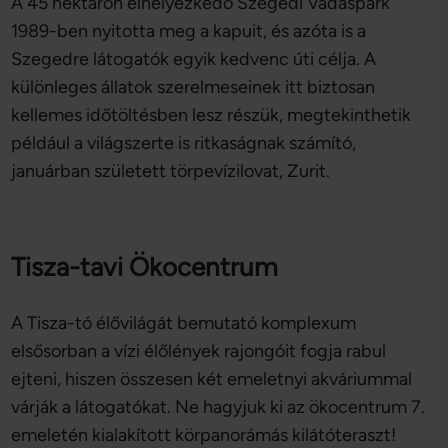
A 45 hektáron elhelyezkedő Szegedi Vadaspark
1989-ben nyitotta meg a kapuit, és azóta is a
Szegedre látogatók egyik kedvenc úti célja. A
különleges állatok szerelmeseinek itt biztosan
kellemes időtöltésben lesz részük, megtekinthetik
például a világszerte is ritkaságnak számító,
januárban született törpevízilovat, Zurit.
Tisza-tavi Ökocentrum
A Tisza-tó élővilágát bemutató komplexum
elsősorban a vízi élőlények rajongóit fogja rabul
ejteni, hiszen összesen két emeletnyi akváriummal
várják a látogatókat. Ne hagyjuk ki az ökocentrum 7.
emeletén kialakított körpanorámás kilátóteraszt!