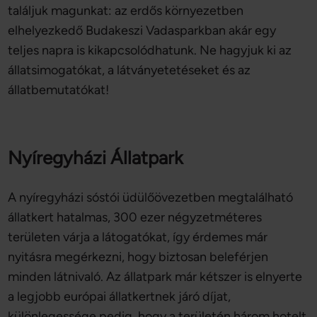
találjuk magunkat: az erdős környezetben
elhelyezkedő Budakeszi Vadasparkban akár egy
teljes napra is kikapcsolódhatunk. Ne hagyjuk ki az
állatsimogatókat, a látványetetéseket és az
állatbemutatókat!
Nyíregyházi Állatpark
A nyíregyházi sóstói üdülőövezetben megtalálható
állatkert hatalmas, 300 ezer négyzetméteres
területen várja a látogatókat, így érdemes már
nyitásra megérkezni, hogy biztosan beleférjen
minden látnivaló. Az állatpark már kétszer is elnyerte
a legjobb európai állatkertnek járó díjat,
különlegessége pedig, hogy a területén három hotelt