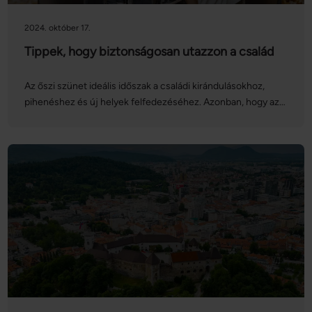
2024. október 17.
Tippek, hogy biztonságosan utazzon a család
Az őszi szünet ideális időszak a családi kirándulásokhoz,
pihenéshez és új helyek felfedezéséhez. Azonban, hogy az
utazás stresszmentes és biztonságos legyen, fontos néhány
előkészületet és óvintézkedést tenni.