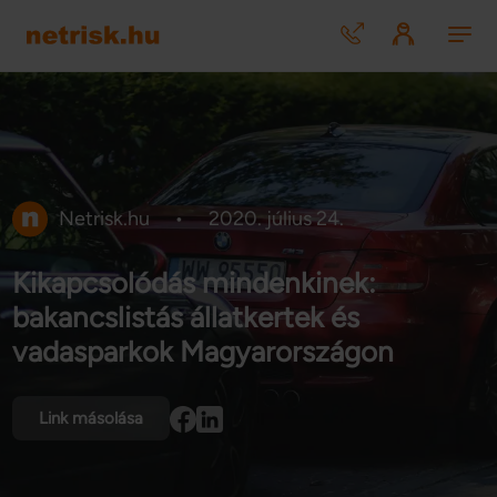
Netrisk.hu
•
2020. július 24.
Kikapcsolódás mindenkinek:
bakancslistás állatkertek és
vadasparkok Magyarországon
Link másolása