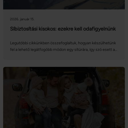
2026. január 15.
Síbiztosítási kisokos: ezekre kell odafigyelnünk
Legutóbbi cikkünkben összefoglaltuk, hogyan készülhetünk
fel a lehető legátfogóbb módon egy sítúrára, így szó esett a
síbiztosítás jelentőségéről is. Ezúttal magát a biztosítást
vesszük górcső alá: nézzük, hogyan köthetünk síbiztosítást
online, mire kell figyelnünk, és mit kell tennünk, ha esetleg
bekövetkezik a baj!