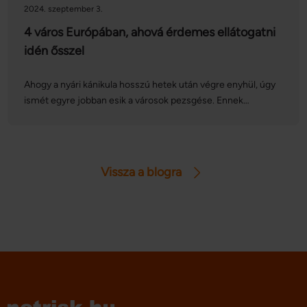
2024. szeptember 3.
4 város Európában, ahová érdemes ellátogatni
idén ősszel
Ahogy a nyári kánikula hosszú hetek után végre enyhül, úgy
ismét egyre jobban esik a városok pezsgése. Ennek
megfelelően ebben az időszakban olyan híres európai
gasztronómiai és kulturális programsorozatok, fesztiválok
kerülnek megrendezésre, amelyek között sokan találhatnak
kedvükre valót. Cikkünkben összeszedtünk négy nagy
Vissza a blogra
kedvencet.