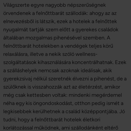
Világszerte egyre nagyobb népszerűségnek
örvendenek a felnőttbarát szállodák: ahogy az az
elnevezésből is látszik, ezek a hotelek a felnőttek
nyugalmát tartják szem előtt a gyerekes családok
általában mozgalmas pihenésével szemben. A
felnőttbarát hotelekben a vendégek teljes körű
relaxálásra, illetve a nekik szóló wellness-
szolgáltatások kihasználására koncentrálhatnak. Ezek
a szálláshelyek nemcsak azoknak ideálisak, akik
gyerekzsivaj nélkül szeretnék élvezni a pihenést, de a
szülőknek is visszahozzák azt az életérzést, amikor
még csak kettesben voltak: mindenki megérdemel
néha egy kis öngondoskodást, otthon pedig ismét a
legkisebbek kerülhetnek a család középpontjába. Jó
tudni, hogy a felnőttbarát hotelek életkori
korlátozással működnek, ami szállodánként eltérő