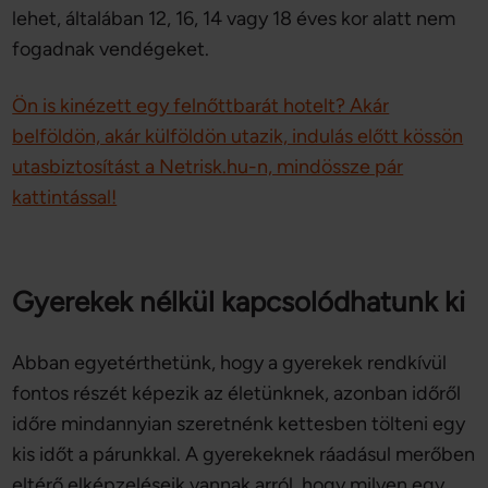
lehet, általában 12, 16, 14 vagy 18 éves kor alatt nem
fogadnak vendégeket.
Ön is kinézett egy felnőttbarát hotelt? Akár
belföldön, akár külföldön utazik, indulás előtt kössön
utasbiztosítást a Netrisk.hu-n, mindössze pár
kattintással!
Gyerekek nélkül kapcsolódhatunk ki
Abban egyetérthetünk, hogy a gyerekek rendkívül
fontos részét képezik az életünknek, azonban időről
időre mindannyian szeretnénk kettesben tölteni egy
kis időt a párunkkal. A gyerekeknek ráadásul merőben
eltérő elképzeléseik vannak arról, hogy milyen egy