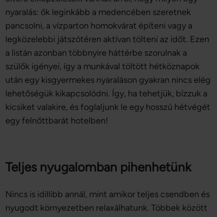
nyaralás: ők leginkább a medencében szeretnek
pancsolni, a vízparton homokvárat építeni vagy a
legközelebbi játszótéren aktívan tölteni az időt. Ezen
a listán azonban többnyire háttérbe szorulnak a
szülők igényei, így a munkával töltött hétköznapok
után egy kisgyermekes nyaraláson gyakran nincs elég
lehetőségük kikapcsolódni. Így, ha tehetjük, bízzuk a
kicsiket valakire, és foglaljunk le egy hosszú hétvégét
egy felnőttbarát hotelben!
Teljes nyugalomban pihenhetünk
Nincs is idillibb annál, mint amikor teljes csendben és
nyugodt környezetben relaxálhatunk. Többek között