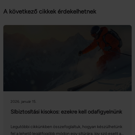
Ön által használt más szolgáltatásokból gyűjtöttek.
A következő cikkek érdekelhetnek
2026. január 15.
Síbiztosítási kisokos: ezekre kell odafigyelnünk
Legutóbbi cikkünkben összefoglaltuk, hogyan készülhetünk
fel a lehető legátfogóbb módon egy sítúrára, így szó esett a