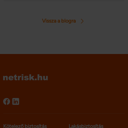
gasztronómiai és kulturális programsorozatok, fesztiválok
kerülnek megrendezésre, amelyek között sokan találhatnak
kedvükre valót. Cikkünkben összeszedtünk négy nagy
Vissza a blogra
kedvencet.
Kötelező biztosítás
Lakásbiztosítás