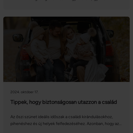
síbiztosítás jelentőségéről is. Ezúttal magát a biztosítást
vesszük górcső alá: nézzük, hogyan köthetünk síbiztosítást
online, mire kell figyelnünk, és mit kell tennünk, ha esetleg
bekövetkezik a baj!
2024. október 17.
Tippek, hogy biztonságosan utazzon a család
Az őszi szünet ideális időszak a családi kirándulásokhoz,
pihenéshez és új helyek felfedezéséhez. Azonban, hogy az
utazás stresszmentes és biztonságos legyen, fontos néhány