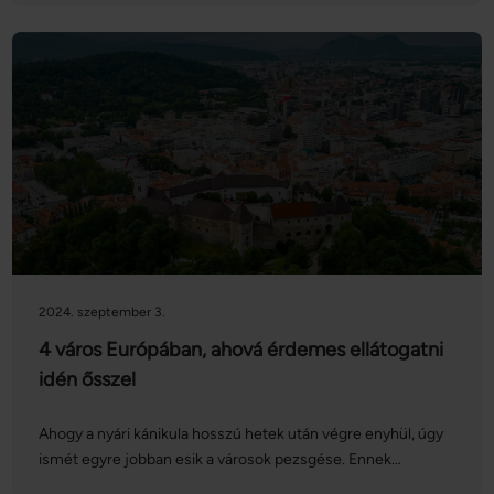
előkészületet és óvintézkedést tenni.
2024. szeptember 3.
4 város Európában, ahová érdemes ellátogatni
idén ősszel
Ahogy a nyári kánikula hosszú hetek után végre enyhül, úgy
ismét egyre jobban esik a városok pezsgése. Ennek
megfelelően ebben az időszakban olyan híres európai