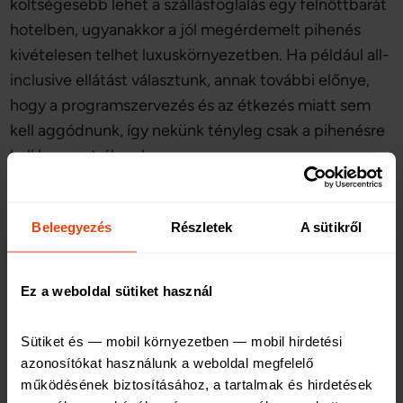
költségesebb lehet a szállásfoglalás egy felnőttbarát
hotelben, ugyanakkor a jól megérdemelt pihenés
kivételesen telhet luxuskörnyezetben. Ha például all-
inclusive ellátást választunk, annak további előnye,
hogy a programszervezés és az étkezés miatt sem
kell aggódnunk, így nekünk tényleg csak a pihenésre
kell koncentrálnunk.
Beleegyezés
Részletek
A sütikről
Ellenállhatatlan kényelemben lesz
részünk
Ez a weboldal sütiket használ
Ha szállást foglalunk egy felnőttbarát hotelben, olyan
Sütiket és — mobil környezetben — mobil hirdetési 
kényelemben lesz részünk, amellyel nem mindennap
azonosítókat használunk a weboldal megfelelő 
találkozunk: otthonos, ugyanakkor exkluzív pihenés
működésének biztosításához, a tartalmak és hirdetések 
vár ránk. Ráadásul a legtöbb felnőttbarát szálloda