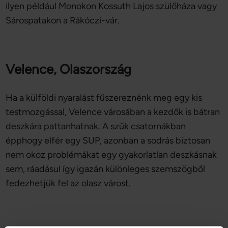
ilyen például Monokon Kossuth Lajos szülőháza vagy
Sárospatakon a Rákóczi-vár.
Velence, Olaszország
Ha a külföldi nyaralást fűszereznénk meg egy kis
testmozgással, Velence városában a kezdők is bátran
deszkára pattanhatnak. A szűk csatornákban
épphogy elfér egy SUP, azonban a sodrás biztosan
nem okoz problémákat egy gyakorlatlan deszkásnak
sem, ráadásul így igazán különleges szemszögből
fedezhetjük fel az olasz várost.