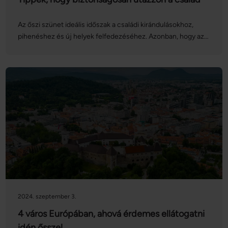
Az őszi szünet ideális időszak a családi kirándulásokhoz,
pihenéshez és új helyek felfedezéséhez. Azonban, hogy az
utazás stresszmentes és biztonságos legyen, fontos néhány
előkészületet és óvintézkedést tenni.
2024. szeptember 3.
4 város Európában, ahová érdemes ellátogatni
idén ősszel