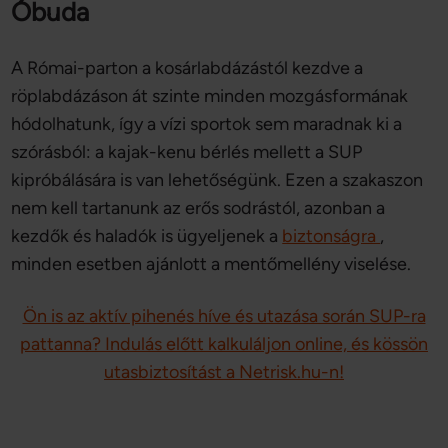
Óbuda
A Római-parton a kosárlabdázástól kezdve a
röplabdázáson át szinte minden mozgásformának
hódolhatunk, így a vízi sportok sem maradnak ki a
szórásból: a kajak-kenu bérlés mellett a SUP
kipróbálására is van lehetőségünk. Ezen a szakaszon
nem kell tartanunk az erős sodrástól, azonban a
kezdők és haladók is ügyeljenek a
biztonságra
,
minden esetben ajánlott a mentőmellény viselése.
Ön is az aktív pihenés híve és utazása során SUP-ra
pattanna? Indulás előtt kalkuláljon online, és kössön
utasbiztosítást a Netrisk.hu-n!