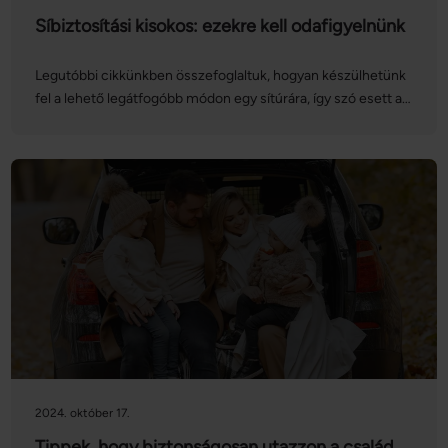
Síbiztosítási kisokos: ezekre kell odafigyelnünk
Legutóbbi cikkünkben összefoglaltuk, hogyan készülhetünk
fel a lehető legátfogóbb módon egy sítúrára, így szó esett a
síbiztosítás jelentőségéről is. Ezúttal magát a biztosítást
vesszük górcső alá: nézzük, hogyan köthetünk síbiztosítást
online, mire kell figyelnünk, és mit kell tennünk, ha esetleg
bekövetkezik a baj!
2024. október 17.
Tippek, hogy biztonságosan utazzon a család