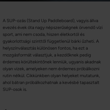
A SUP-ozás (Stand Up Paddleboard), vagyis állva
evezés évek óta nagy népszerűségnek örvendő vízi
sport, ami nem csoda, hiszen életkortól és
gyakorlottsági szinttől függetlenül bárki űzheti. A
helyszínválasztás különösen fontos, ha ezt a
mozgásformát választjuk, a kezdőknek pedig
érdemes körültekintőnek lenniük, ugyanis akadnak
olyan vizek, amelyeken nem érdemes próbálkozni
rutin nélkül. Cikkünkben olyan helyeket mutatunk,
ahol bátran próbálkozhatnak a kevésbé tapasztalt
SUP-osok is.