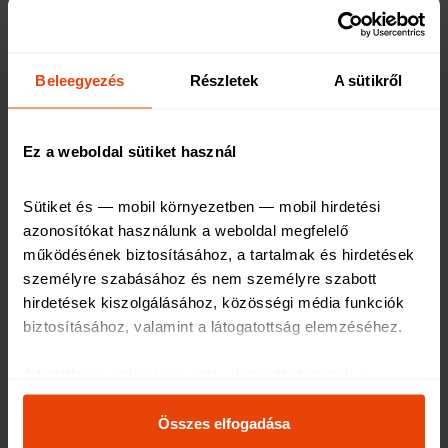
Amszterdam, Hollandia
Amszterdam a maga 165 csatornájával szintén
Beleegyezés
Részletek
A sütikről
felfedezhető egy SUP-túra keretén belül. Képzeljük
csak el, milyen hangulatos lehet felfedezni a várost
egy nyugodt délutánon, ahogy elevezünk a mesebeli,
Ez a weboldal sütiket használ
régi épületek és a macskaköves utcák között. Ha
pedig kellőképpen elfáradtunk, térjünk vissza a
Sütiket és — mobil környezetben — mobil hirdetési 
szárazföldre, és látogassuk meg a Van Gogh
azonosítókat használunk a weboldal megfelelő 
működésének biztosításához, a tartalmak és hirdetések 
Múzeumot vagy az Anne Frank Házat.
személyre szabásához és nem személyre szabott 
hirdetések kiszolgálásához, közösségi média funkciók 
biztosításához, valamint a látogatottság elemzéséhez
.
Cornwall, Anglia
A feltétlenül szükséges sütik elengedhetetlenek a 
weboldal működéséhez, ezért ezek nem kapcsolhatók ki 
A Gannel folyó alsó része nyugodt vizével zavartalan
a rendszerünkben.
Összes elfogadása
evezési körülményeket kínál, így ideális helyszín
Az oldal használatával kapcsolatos egyes információkat 