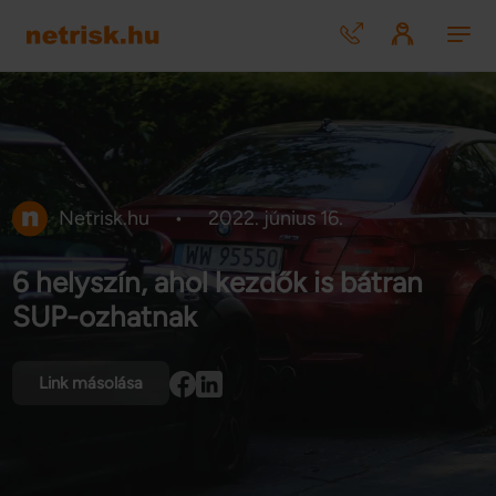
Netrisk.hu
•
2022. június 16.
6 helyszín, ahol kezdők is bátran
SUP-ozhatnak
Link másolása