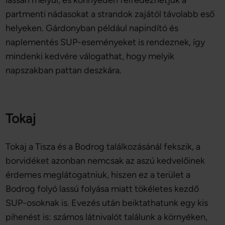
lassan mélyül, és könnyedén felfedezhetjük a
partmenti nádasokat a strandok zajától távolabb eső
helyeken. Gárdonyban például napindító és
naplementés SUP-eseményeket is rendeznek, így
mindenki kedvére válogathat, hogy melyik
napszakban pattan deszkára.
Tokaj
Tokaj a Tisza és a Bodrog találkozásánál fekszik, a
borvidéket azonban nemcsak az aszú kedvelőinek
érdemes meglátogatniuk, hiszen ez a terület a
Bodrog folyó lassú folyása miatt tökéletes kezdő
SUP-osoknak is. Evezés után beiktathatunk egy kis
pihenést is: számos látnivalót találunk a környéken,