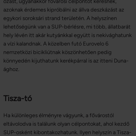
ozást, ugyanakkor fővárosi célpontot keresnek,
azoknak érdemes kipróbálni az állva deszkázást az
egykori soroksári strand területén. A helyszínen
lehetőségünk van a SUP-bérlésre, mi több, állatbarát
hely lévén itt akár kutyánkkal együtt is nekivághatunk
a vízi kalandnak. A közelben futó Eurovelo 6
nemzetközi bicikliútnak köszönhetően pedig
könnyedén kijuthatunk kerékpárral is az itteni Duna-
ághoz.
Tisza-tó
Ha különleges élményre vágyunk, a fővárostól
eltávolodva is találunk olyan célpontokat, ahol kezdő
SUP-osként kibontakozhatunk. Ilyen helyszín a Tisza-