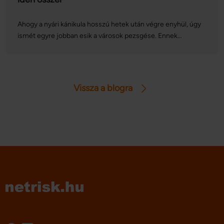
Ahogy a nyári kánikula hosszú hetek után végre enyhül, úgy
ismét egyre jobban esik a városok pezsgése. Ennek
megfelelően ebben az időszakban olyan híres európai
gasztronómiai és kulturális programsorozatok, fesztiválok
kerülnek megrendezésre, amelyek között sokan találhatnak
kedvükre valót. Cikkünkben összeszedtünk négy nagy
Vissza a blogra
kedvencet.