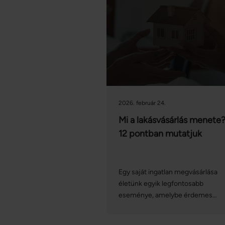
2026. február 24.
Mi a lakásvásárlás menete
12 pontban mutatjuk
Egy saját ingatlan megvásárlása
életünk egyik legfontosabb
eseménye, amelybe érdemes
tájékozottan belevágni. A lakás- v
házvásárlás menete