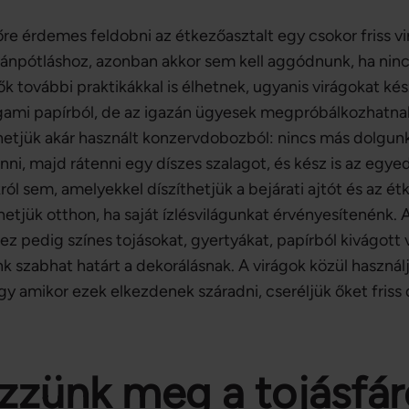
őre érdemes feldobni az étkezőasztalt egy csokor friss v
npótláshoz, azonban akkor sem kell aggódnunk, ha nincs 
 további praktikákkal is élhetnek, ugyanis virágokat kés
rigami papírból, de az igazán ügyesek megpróbálkozhatna
hetjük akár használt konzervdobozból: nincs más dolgunk
nni, majd rátenni egy díszes szalagot, és kész is az egye
l sem, amelyekkel díszíthetjük a bejárati ajtót és az é
hetjük otthon, ha saját ízlésvilágunkat érvényesítenénk.
ez pedig színes tojásokat, gyertyákat, papírból kivágot
ánk szabhat határt a dekorálásnak. A virágok közül használ
hogy amikor ezek elkezdenek száradni, cseréljük őket friss
zzünk meg a tojásfár