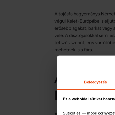
A tojásfa hagyománya Németors
végül Kelet-Európába is eljut
erősebb ágakat, barkát vagy a
vele. A dísztojásokkal sem le
tetszés szerint, egy varrótűb
mehetnek is a fára.
A húsvéti a
Beleegyezés
hangulatot
Ez a weboldal sütiket haszn
Sütiket és — mobil környeze
A tavasz nem is lenne az igaz