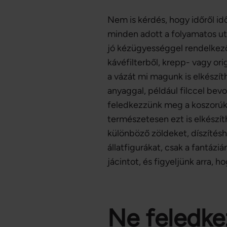
Nem is kérdés, hogy időről id
minden adott a folyamatos utá
jó kézügyességgel rendelkezők
kávéfilterből, krepp- vagy o
a vázát mi magunk is elkészít
anyaggal, például filccel bevo
feledkezzünk meg a koszorúkró
természetesen ezt is elkészít
különböző zöldeket, díszítésh
állatfigurákat, csak a fantázi
jácintot, és figyeljünk arra, 
Ne feledke