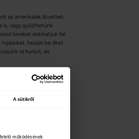
it az amerikaiak átvettek,
a is, vagy gyűjthetünk
belső tereket dobhatjuk fel
 tojásokat, fessük be őket
kössünk rá hurkot, és
k tavaszi
A sütikről
felelő működésének 
feldobhatjuk vidám színekkel