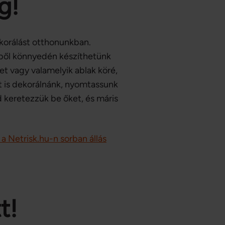
g!
korálást otthonunkban.
kből könnyedén készíthetünk
ret vagy valamelyik ablak köré,
lat is dekorálnánk, nyomtassunk
d keretezzük be őket, és máris
a Netrisk.hu-n sorban állás
t!