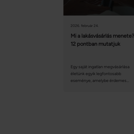
2026. február 24.
Mi a lakásvásárlás menete
12 pontban mutatjuk
Egy saját ingatlan megvásárlása
életünk egyik legfontosabb
eseménye, amelybe érdemes
tájékozottan belevágni. A lakás- v
házvásárlás menete
hosszadalmasnak és bonyolultna
tűnhet, azonban ha felkészülünk r
nem érhetnek minket
meglepetések. Az alábbiakban
nagyvonalakban összeszedtük a