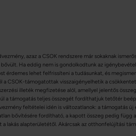
edvezmény, azaz a CSOK rendszere már sokaknak ismerős
bővült. Ha eddig nem is gondolkodtunk az igénybevéte
ost érdemes lehet felfrissíteni a tudásunkat, és megismer
ől a CSOK-támogatottak visszaigényelhetik a csökkentett,
zerzési illeték megfizetése alól, amellyel jelentős össz
l a támogatás teljes összegét fordíthatjuk tetőtér beép
mény feltételei idén is változatlanok: a támogatás új é
tlan bővítésére fordítható, a kapott összeg pedig függ a
a lakás alapterületétől. Akárcsak az otthonfelújítási tá