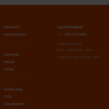
lbiztosítottságot okozhatnak, ha
 kezeljük elég tudatosan
ásbiztosításunkat. Cikkünkben
érünk ezekre a szempontokra, és
gmutatjuk, hogyan befolyásolják
Ügyfélszolgálat:
telenet.hu
honunk védelmi szintjét.
netriskauto.hu
+36 1 413 3480
Hétfő 8:00-20:00
Kedd - Szerda 8:00 - 17:00
Kapcsolat
Csütörtök - Péntek 8:00 - 16:00
Rólunk
Karrier
Netrisk blog
GYIK
Adatvédelem