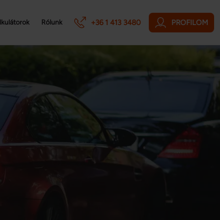
+36 1 413 3480
PROFILOM
lkulátorok
Rólunk