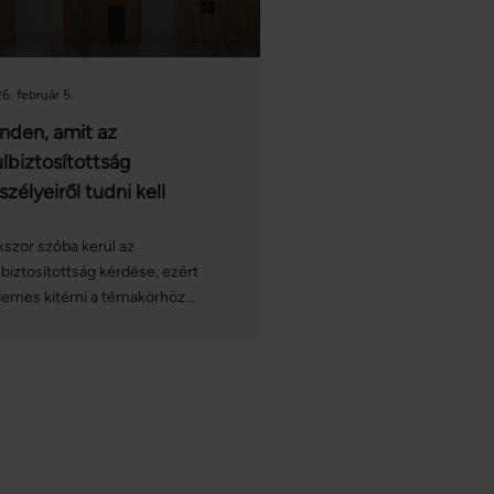
6. február 5.
nden, amit az
ulbiztosítottság
szélyeiről tudni kell
szor szóba kerül az
lbiztosítottság kérdése, ezért
demes kitérni a témakörhöz
pcsolódó különböző tényezőkre,
lyek hatással lehetnek
ásbiztosításunkra. Ide sorolhatjuk
építőanyagárak növekedését, az
atlanok drágulását és ezek miatt
újjáépítési költségek
elkedését – ezek mind-mind