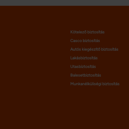
kerülhetjük el ezeket!
alu
nem
an
lak
kit
me
Kötelező biztosítás
ott
Casco biztosítás
Autós kiegészítő biztosítás
Lakásbiztosítás
Utasbiztosítás
Balesetbiztosítás
Munkanélküliségi biztosítás