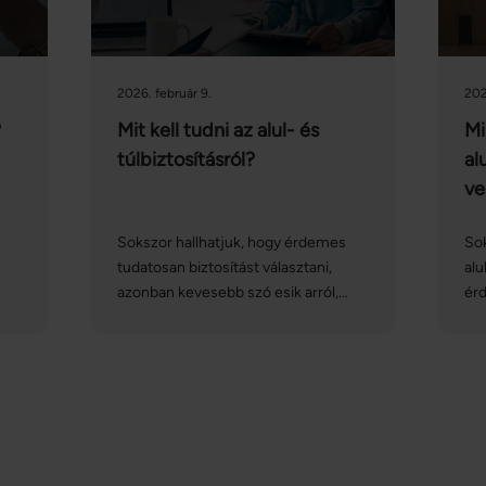
2026. február 9.
202
?
Mit kell tudni az alul- és
Mi
túlbiztosításról?
al
ve
Sokszor hallhatjuk, hogy érdemes
Sok
tudatosan biztosítást választani,
alu
azonban kevesebb szó esik arról,
ér
agy
hogyan tarthatjuk naprakészen a
ka
biztosítási szerződéseinket. A
ame
k
lakásbiztosítások vonatkozásában
lak
á,
különösen nagy jelentősége van az
az 
alul- és túlbiztosítás elkerülésének:
ing
vegyük sorra, hogy mit jelentenek
az 
ezek a fogalmak, és hogyan
em