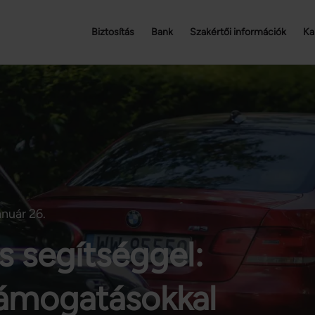
Biztosítás
Bank
Szakértői információk
Ka
anuár 26.
s segítséggel:
támogatásokkal