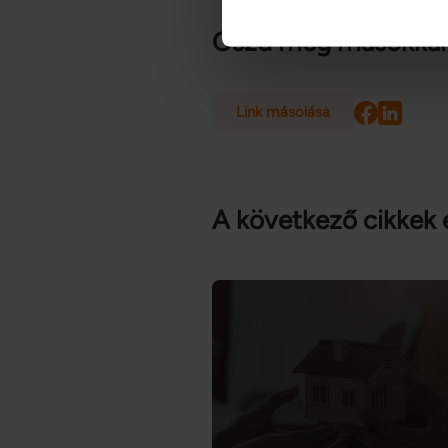
Sütiket használunk a tartalm
Oszd meg másokkal
weboldalforgalmunk elemzésé
weboldalhasználatra vonatkoz
számukra vagy az Ön által ha
Link másolása
A következő cikkek 