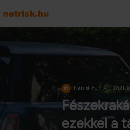
Netrisk.hu
•
2021. j
Fészekraká
ezekkel a 