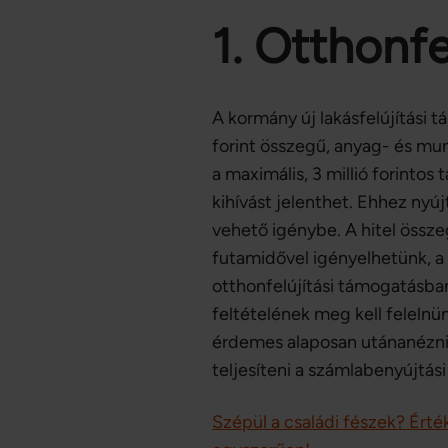
1. Otthonfel
A kormány új lakásfelújítási 
forint összegű, anyag- és mun
a maximális, 3 millió forinto
kihívást jelenthet. Ehhez nyúj
vehető igénybe. A hitel össze
futamidővel igényelhetünk, a 
otthonfelújítási támogatásb
feltételének meg kell feleln
érdemes alaposan utánanézni 
teljesíteni a számlabenyújtás
Szépül a családi fészek? Érté