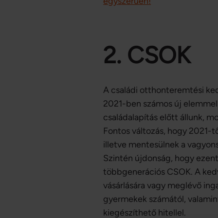
egyszerűen!
2. CSOK
A családi otthonteremtési k
2021-ben számos új elemmel 
családalapítás előtt állunk, m
Fontos változás, hogy 2021-t
illetve mentesülnek a vagyons
Szintén újdonság, hogy ezentú
többgenerációs CSOK. A kedvez
vásárlására vagy meglévő inga
gyermekek számától, valamint 
kiegészíthető hitellel.