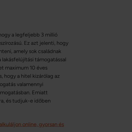
 hogy a legfeljebb 3 millió
írozású. Ez azt jelenti, hogy
emteni, amely sok családnak
a lakásfelújítási támogatással
lyet maximum 10 éves
 hogy a hitel kizárólag az
mogatás valamennyi
támogatásban. Emiatt
a, és tudjuk-e időben
lkuláljon online, gyorsan és