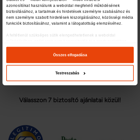
azonosítókat használunk a weboldal megfelelő működésének 
biztosításához, a tartalmak és hirdetések személyre szabásához és 
nem személyre szabott hirdetések kiszolgálásához, közösségi média 
funkciók biztosításához, valamint a látogatottság elemzéséhez
.
A feltétlenül szükséges sütik elengedhetetlenek a weboldal 
30 éve
működéséhez, ezért ezek nem kapcsolhatók ki a rendszerünkben.
Az oldal használatával kapcsolatos egyes információkat megosztjuk 
közösségi média-, hirdetési és analitikai partnereinkkel, akik ezeket 
Összes elfogadása
más, általuk gyűjtött adatokkal is összekapcsolhatják.
az Önök szolgálatában
Sütiket használunk a tartalmak és hirdetések személyre szabásához, 
Testreszabás
közösségi funkciók biztosításához, valamint weboldalforgalmunk 
elemzéséhez. Ezenkívül közösségi média-, hirdető- és elemező 
partnereinkkel megosztjuk az Ön weboldalhasználatra vonatkozó 
adatait, akik kombinálhatják az adatokat más olyan adatokkal, 
Válasszon 7 biztosító ajánlatai közül!
amelyeket Ön adott meg számukra vagy az Ön által használt más 
szolgáltatásokból gyűjtöttek.