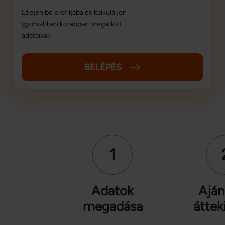
Lépjen be profiljába és kalkuláljon
gyorsabban korábban megadott
adataival!
BELÉPÉS
1
Adatok
Aján
megadása
áttek