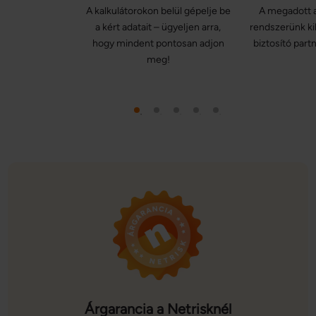
A kalkulátorokon belül gépelje be
A megadott a
a kért adatait – ügyeljen arra,
rendszerünk ki
hogy mindent pontosan adjon
biztosító partn
meg!
Árgarancia a Netrisknél