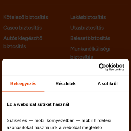
Kötelező biztosítás
Lakásbiztosítás
Casco biztosítás
Utasbiztosítás
Autós kiegészítő
Balesetbiztosítás
biztosítás
Munkanélküliségi
biztosítás
telenet.hu
Kapcsolat
Beleegyezés
Részletek
A sütikről
netriskauto.hu
Rólunk
Karrier
Ez a weboldal sütiket használ
Sütiket és — mobil környezetben — mobil hirdetési 
azonosítókat használunk a weboldal megfelelő 
Netrisk blog