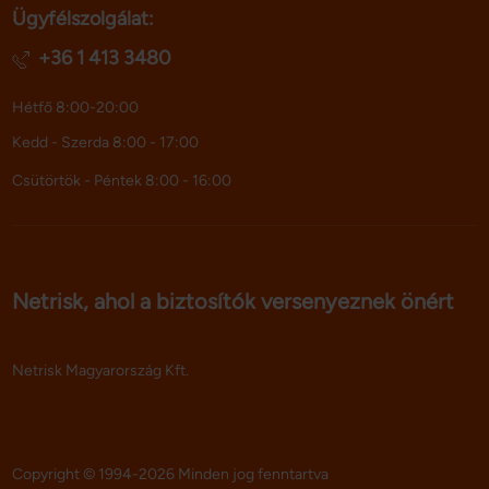
Ügyfélszolgálat:
adatokkal, amelyeket Ön adott meg számukra vagy az 
Ön által használt más szolgáltatásokból gyűjtöttek.
+36 1 413 3480
Hétfő 8:00-20:00
Kedd - Szerda 8:00 - 17:00
Csütörtök - Péntek 8:00 - 16:00
Netrisk, ahol a biztosítók versenyeznek önért
Netrisk Magyarország Kft.
Copyright © 1994-2026 Minden jog fenntartva