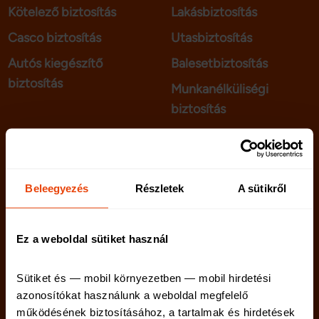
Kötelező biztosítás
Lakásbiztosítás
Casco biztosítás
Utasbiztosítás
Autós kiegészítő
Balesetbiztosítás
biztosítás
Munkanélküliségi
biztosítás
telenet.hu
Kapcsolat
Beleegyezés
Részletek
A sütikről
netriskauto.hu
Rólunk
Karrier
Ez a weboldal sütiket használ
Sütiket és — mobil környezetben — mobil hirdetési 
Netrisk blog
azonosítókat használunk a weboldal megfelelő 
működésének biztosításához, a tartalmak és hirdetések 