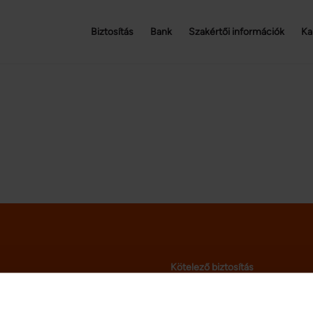
Biztosítás
Bank
Szakértői információk
Ka
Kötelező biztosítás
Casco biztosítás
Autós kiegészítő biztosítás