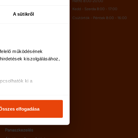
Hétfő 8:00-20:00
Kedd - Szerda 8:00 - 17:00
A sütikről
Kapcsolat
Csütörtök - Péntek 8:00 - 16:00
Rólunk
Karrier
felelő működésének 
irdetések kiszolgálásához, 
Netrisk blog
GYIK
Adatvédelem
csolhatók ki a 
Oldaltérkép
i és analitikai 
Cookie szabályzat
Felhasználási feltételek
Összes elfogadása
Bankkártyás fizetés
osításához, valamint 
tájékoztató
inkkel megosztjuk az Ön 
Panaszkezelés
l, amelyeket Ön adott meg 