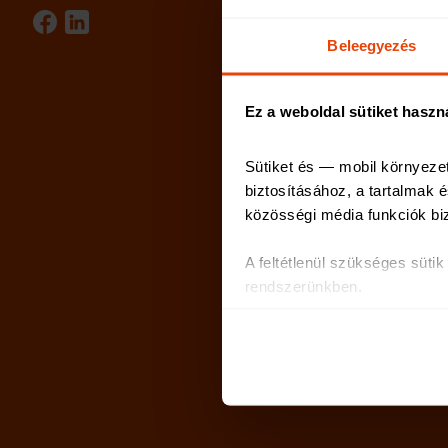
Beleegyezés
Ez a weboldal sütiket haszn
Sütiket és — mobil környeze
biztosításához, a tartalmak
közösségi média funkciók bi
A feltétlenül szükséges süti
rendszerünkben.
Az oldal használatával kapcs
partnereinkkel, akik ezeket m
Sütiket használunk a tartalm
weboldalforgalmunk elemzésé
weboldalhasználatra vonatkoz