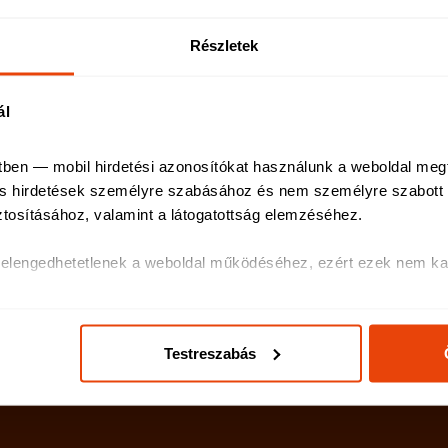
Lakásbiztosítás
Részletek
Utasbiztosítás
Balesetbiztosítás
ál
Munkanélküliségi biztosítás
tben — mobil hirdetési azonosítókat használunk a weboldal meg
 és hirdetések személyre szabásához és nem személyre szabott h
ztosításához, valamint a látogatottság elemzéséhez
.
k elengedhetetlenek a weboldal működéséhez, ezért ezek nem kap
olatos egyes információkat megosztjuk közösségi média-, hirdetés
ás, általuk gyűjtött adatokkal is összekapcsolhatják.
Testreszabás
ak és hirdetések személyre szabásához, közösségi funkciók bizt
hez. Ezenkívül közösségi média-, hirdető- és elemező partnere
ó adatait, akik kombinálhatják az adatokat más olyan adatokka