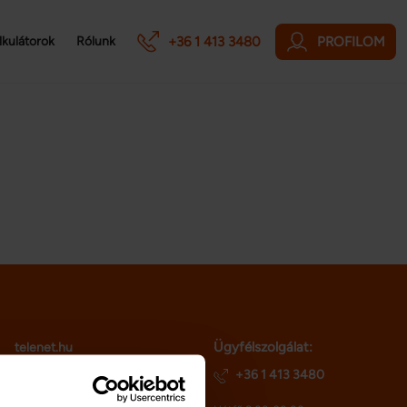
+36 1 413 3480
PROFILOM
lkulátorok
Rólunk
Ügyfélszolgálat:
telenet.hu
netriskauto.hu
+36 1 413 3480