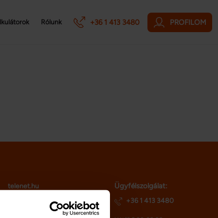
+36 1 413 3480
PROFILOM
lkulátorok
Rólunk
Ügyfélszolgálat:
telenet.hu
netriskauto.hu
+36 1 413 3480