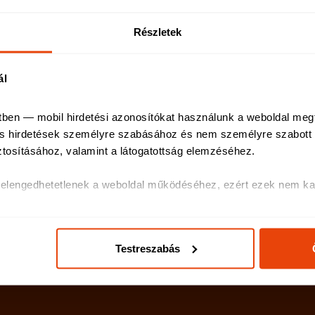
Lakásbiztosítás
Részletek
Utasbiztosítás
Balesetbiztosítás
ál
Munkanélküliségi biztosítás
tben — mobil hirdetési azonosítókat használunk a weboldal meg
 és hirdetések személyre szabásához és nem személyre szabott h
ztosításához, valamint a látogatottság elemzéséhez
.
k elengedhetetlenek a weboldal működéséhez, ezért ezek nem kap
olatos egyes információkat megosztjuk közösségi média-, hirdetés
ás, általuk gyűjtött adatokkal is összekapcsolhatják.
Testreszabás
ak és hirdetések személyre szabásához, közösségi funkciók bizt
hez. Ezenkívül közösségi média-, hirdető- és elemező partnere
ó adatait, akik kombinálhatják az adatokat más olyan adatokka