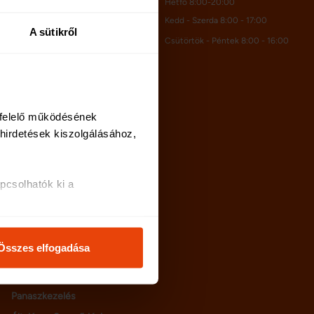
Hétfő 8:00-20:00
Kedd - Szerda 8:00 - 17:00
A sütikről
Kapcsolat
Csütörtök - Péntek 8:00 - 16:00
Rólunk
Karrier
felelő működésének 
irdetések kiszolgálásához, 
Netrisk blog
GYIK
Adatvédelem
csolhatók ki a 
Oldaltérkép
i és analitikai 
Cookie szabályzat
Felhasználási feltételek
Összes elfogadása
Bankkártyás fizetés
osításához, valamint 
tájékoztató
inkkel megosztjuk az Ön 
Panaszkezelés
l, amelyeket Ön adott meg 