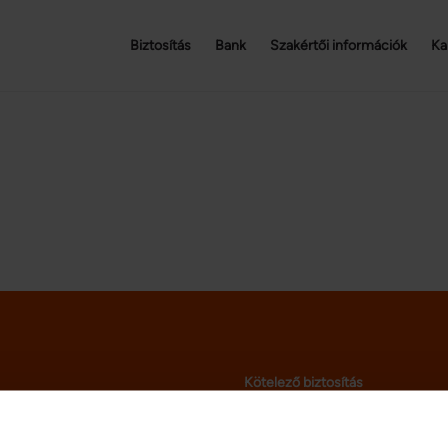
Biztosítás
Bank
Szakértői információk
Ka
Kötelező biztosítás
Casco biztosítás
Autós kiegészítő biztosítás