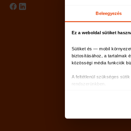
Beleegyezés
Ez a weboldal sütiket haszn
Sütiket és — mobil környeze
biztosításához, a tartalmak
közösségi média funkciók bi
A feltétlenül szükséges süti
rendszerünkben.
Az oldal használatával kapcs
partnereinkkel, akik ezeket m
Sütiket használunk a tartalm
weboldalforgalmunk elemzésé
weboldalhasználatra vonatkoz