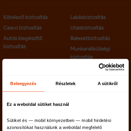
Kötelező biztosítás
Lakásbiztosítás
Casco biztosítás
Utasbiztosítás
Autós kiegészítő
Balesetbiztosítás
biztosítás
Munkanélküliségi
biztosítás
telenet.hu
Kapcsolat
Beleegyezés
Részletek
A sütikről
netriskauto.hu
Rólunk
Karrier
Ez a weboldal sütiket használ
Sütiket és — mobil környezetben — mobil hirdetési 
azonosítókat használunk a weboldal megfelelő 
Netrisk blog