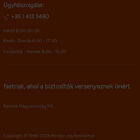
Ügyfélszolgálat:
adatokkal, amelyeket Ön adott meg számukra vagy az 
Ön által használt más szolgáltatásokból gyűjtöttek.
+36 1 413 3480
Hétfő 8:00-20:00
Kedd - Szerda 8:00 - 17:00
Csütörtök - Péntek 8:00 - 16:00
Netrisk, ahol a biztosítók versenyeznek önért
Netrisk Magyarország Kft.
Copyright © 1994-2026 Minden jog fenntartva