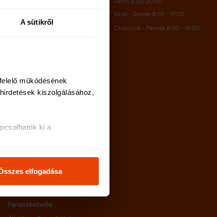
Hétfő 8:00-20:00
Kedd - Szerda 8:00 - 17:00
A sütikről
Kapcsolat
Csütörtök - Péntek 8:00 - 16:00
Rólunk
Karrier
felelő működésének 
irdetések kiszolgálásához, 
Netrisk blog
GYIK
Adatvédelem
csolhatók ki a 
Oldaltérkép
i és analitikai 
Cookie szabályzat
Felhasználási feltételek
Összes elfogadása
Bankkártyás fizetés
osításához, valamint 
tájékoztató
inkkel megosztjuk az Ön 
Panaszkezelés
l, amelyeket Ön adott meg 