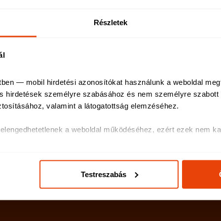
Lakásbiztosítás
Részletek
Utasbiztosítás
Balesetbiztosítás
ál
Munkanélküliségi biztosítás
tben — mobil hirdetési azonosítókat használunk a weboldal meg
 és hirdetések személyre szabásához és nem személyre szabott h
ztosításához, valamint a látogatottság elemzéséhez
.
k elengedhetetlenek a weboldal működéséhez, ezért ezek nem kap
olatos egyes információkat megosztjuk közösségi média-, hirdetés
ás, általuk gyűjtött adatokkal is összekapcsolhatják.
Testreszabás
ak és hirdetések személyre szabásához, közösségi funkciók bizt
hez. Ezenkívül közösségi média-, hirdető- és elemező partnere
ó adatait, akik kombinálhatják az adatokat más olyan adatokka