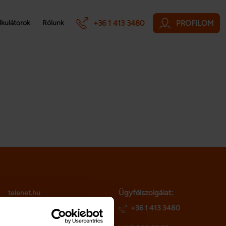
+36 1 413 3480
PROFILOM
lkulátorok
Rólunk
Ügyfélszolgálat:
telenet.hu
netriskauto.hu
+36 1 413 3480