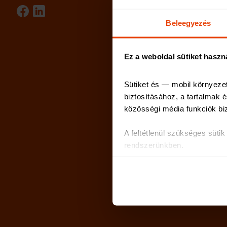
Beleegyezés
Ez a weboldal sütiket haszn
Sütiket és — mobil környeze
biztosításához, a tartalmak
közösségi média funkciók bi
A feltétlenül szükséges süti
rendszerünkben.
Az oldal használatával kapcs
partnereinkkel, akik ezeket m
Sütiket használunk a tartalm
weboldalforgalmunk elemzésé
weboldalhasználatra vonatkoz