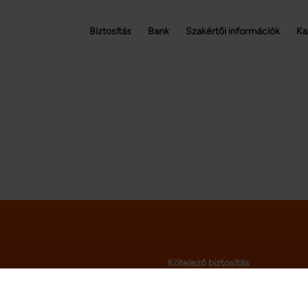
Biztosítás
Bank
Szakértői információk
Ka
Kötelező biztosítás
Casco biztosítás
Autós kiegészítő biztosítás