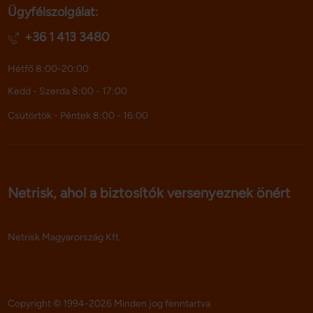
Ügyfélszolgálat:
adatokkal, amelyeket Ön adott meg számukra vagy az 
Ön által használt más szolgáltatásokból gyűjtöttek.
+36 1 413 3480
Hétfő 8:00-20:00
Kedd - Szerda 8:00 - 17:00
Csütörtök - Péntek 8:00 - 16:00
Netrisk, ahol a biztosítók versenyeznek önért
Netrisk Magyarország Kft.
Copyright © 1994-2026 Minden jog fenntartva