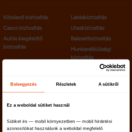
Kötelező biztosítás
Lakásbiztosítás
Casco biztosítás
Utasbiztosítás
Autós kiegészítő
Balesetbiztosítás
biztosítás
Munkanélküliségi
biztosítás
telenet.hu
Kapcsolat
Beleegyezés
Részletek
A sütikről
netriskauto.hu
Rólunk
Karrier
Ez a weboldal sütiket használ
Sütiket és — mobil környezetben — mobil hirdetési 
azonosítókat használunk a weboldal megfelelő 
Netrisk blog