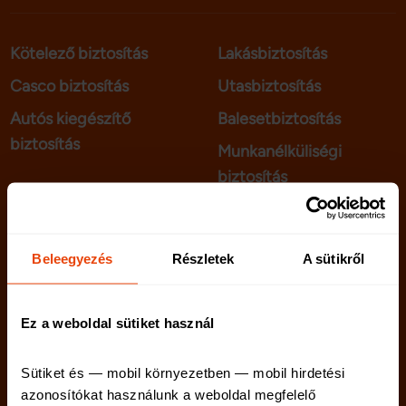
Kötelező biztosítás
Lakásbiztosítás
Casco biztosítás
Utasbiztosítás
Autós kiegészítő
Balesetbiztosítás
biztosítás
Munkanélküliségi
biztosítás
telenet.hu
Kapcsolat
Beleegyezés
Részletek
A sütikről
netriskauto.hu
Rólunk
Karrier
Ez a weboldal sütiket használ
Sütiket és — mobil környezetben — mobil hirdetési 
azonosítókat használunk a weboldal megfelelő 
Netrisk blog