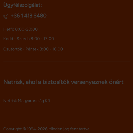
Ügyfélszolgálat:
adatokkal, amelyeket Ön adott meg számukra vagy az 
Ön által használt más szolgáltatásokból gyűjtöttek.
+36 1 413 3480
Hétfő 8:00-20:00
Kedd - Szerda 8:00 - 17:00
Csütörtök - Péntek 8:00 - 16:00
Netrisk, ahol a biztosítók versenyeznek önért
Netrisk Magyarország Kft.
Copyright © 1994-2026 Minden jog fenntartva