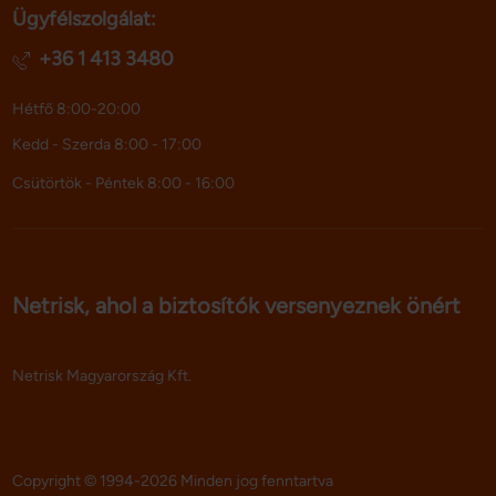
Ügyfélszolgálat:
adatokkal, amelyeket Ön adott meg számukra vagy az 
Ön által használt más szolgáltatásokból gyűjtöttek.
+36 1 413 3480
Hétfő 8:00-20:00
Kedd - Szerda 8:00 - 17:00
Csütörtök - Péntek 8:00 - 16:00
Netrisk, ahol a biztosítók versenyeznek önért
Netrisk Magyarország Kft.
Copyright © 1994-2026 Minden jog fenntartva