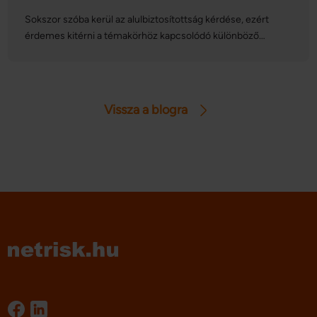
Sokszor szóba kerül az alulbiztosítottság kérdése, ezért
érdemes kitérni a témakörhöz kapcsolódó különböző
tényezőkre, amelyek hatással lehetnek lakásbiztosításunkra.
Ide sorolhatjuk az építőanyagárak növekedését, az
ingatlanok drágulását és ezek miatt az újjáépítési költségek
emelkedését – ezek mind-mind alulbiztosítottságot
Vissza a blogra
okozhatnak, ha nem kezeljük elég tudatosan
lakásbiztosításunkat. Cikkünkben kitérünk ezekre a
szempontokra, és megmutatjuk, hogyan befolyásolják
otthonunk védelmi szintjét.