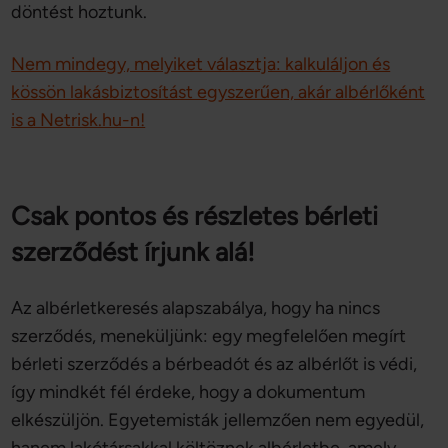
döntést hoztunk.
Nem mindegy, melyiket választja: kalkuláljon és
kössön lakásbiztosítást egyszerűen, akár albérlőként
is a Netrisk.hu-n!
Csak pontos és részletes bérleti
szerződést írjunk alá!
Az albérletkeresés alapszabálya, hogy ha nincs
szerződés, meneküljünk: egy megfelelően megírt
bérleti szerződés a bérbeadót és az albérlőt is védi,
így mindkét fél érdeke, hogy a dokumentum
elkészüljön. Egyetemisták jellemzően nem egyedül,