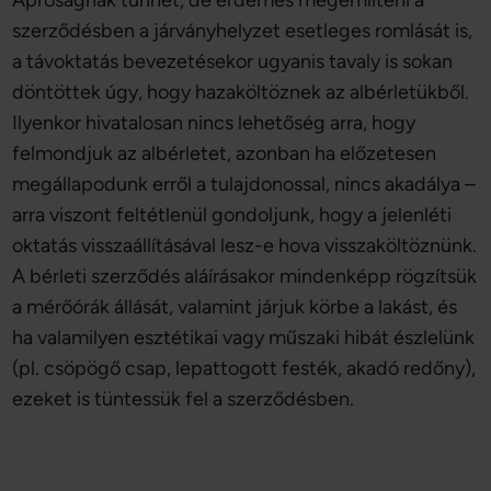
Apróságnak tűnhet, de érdemes megemlíteni a
szerződésben a járványhelyzet esetleges romlását is,
a távoktatás bevezetésekor ugyanis tavaly is sokan
döntöttek úgy, hogy hazaköltöznek az albérletükből.
Ilyenkor hivatalosan nincs lehetőség arra, hogy
felmondjuk az albérletet, azonban ha előzetesen
megállapodunk erről a tulajdonossal, nincs akadálya –
arra viszont feltétlenül gondoljunk, hogy a jelenléti
oktatás visszaállításával lesz-e hova visszaköltöznünk.
A bérleti szerződés aláírásakor mindenképp rögzítsük
a mérőórák állását, valamint járjuk körbe a lakást, és
ha valamilyen esztétikai vagy műszaki hibát észlelünk
(pl. csöpögő csap, lepattogott festék, akadó redőny),
ezeket is tüntessük fel a szerződésben.