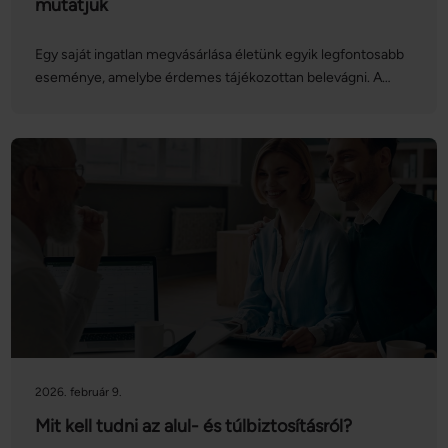
mutatjuk
Egy saját ingatlan megvásárlása életünk egyik legfontosabb
eseménye, amelybe érdemes tájékozottan belevágni. A
lakás- vagy házvásárlás menete hosszadalmasnak és
bonyolultnak tűnhet, azonban ha felkészülünk rá, nem
érhetnek minket meglepetések. Az alábbiakban
nagyvonalakban összeszedtük a teendőket. Ha
részletesebben szeretne tájékozódni a témában, látogassa
meg a Netrisk.hu ingatlan adásvételi aloldalát, ahol a legtöbb
kérdésére választ kaphat!
2026. február 9.
Mit kell tudni az alul- és túlbiztosításról?