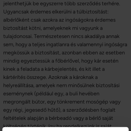
jelenthetjük be egyszerre több szerződés terhére.
Ugyancsak érdemes elkerülni a túlbiztosítást:
albérlőként csak azokra az ingóságokra érdemes
biztosítást kötni, amelyeknek mi vagyunk a
tulajdonosai. Természetesen nincs akadálya annak
sem, hogy a teljes ingatlanra és valamennyi ingóságra
megkössük a biztosítást, azonban ebben az esetben
mindig egyeztessük a főbérlővel, hogy kár esetén
kinek a feladata a kárbejelentés, és kit illet a
kártérítés összege. Azoknak a károknak a
helyreállítása, amelyek nem minősülnek biztosítási
eseménynek (például egy, a buli hevében
megrongált bútor, egy tönkrement mosógép vagy
egy régi, jegesedő hűtő), a szerződésben foglalt
feltételek alapján a bérbeadó vagy a bérlő saját
költségén történik, így ha rendelkezünk is saját