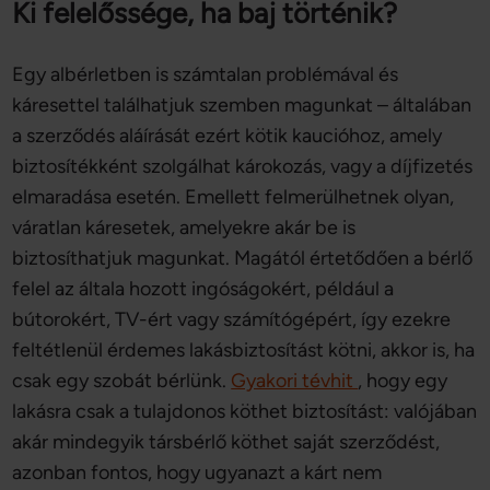
Ki felelőssége, ha baj történik?
Egy albérletben is számtalan problémával és
káresettel találhatjuk szemben magunkat – általában
a szerződés aláírását ezért kötik kaucióhoz, amely
biztosítékként szolgálhat károkozás, vagy a díjfizetés
elmaradása esetén. Emellett felmerülhetnek olyan,
váratlan káresetek, amelyekre akár be is
biztosíthatjuk magunkat. Magától értetődően a bérlő
felel az általa hozott ingóságokért, például a
bútorokért, TV-ért vagy számítógépért, így ezekre
feltétlenül érdemes lakásbiztosítást kötni, akkor is, ha
csak egy szobát bérlünk.
Gyakori tévhit
, hogy egy
lakásra csak a tulajdonos köthet biztosítást: valójában
akár mindegyik társbérlő köthet saját szerződést,
azonban fontos, hogy ugyanazt a kárt nem