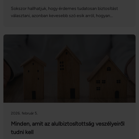
Sokszor hallhatjuk, hogy érdemes tudatosan biztosítást
választani, azonban kevesebb szó esik arról, hogyan
tarthatjuk naprakészen a biztosítási szerződéseinket. A
lakásbiztosítások vonatkozásában különösen nagy
jelentősége van az alul- és túlbiztosítás elkerülésének:
vegyük sorra, hogy mit jelentenek ezek a fogalmak, és
hogyan kerülhetjük el ezeket!
2026. február 5.
Minden, amit az alulbiztosítottság veszélyeiről
tudni kell