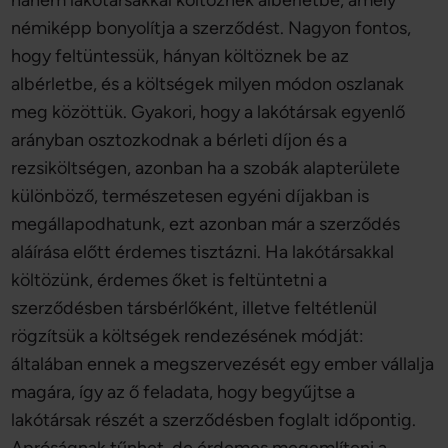
hanem lakótársakkal költöznek albérletbe, amely
némiképp bonyolítja a szerződést. Nagyon fontos,
hogy feltüntessük, hányan költöznek be az
albérletbe, és a költségek milyen módon oszlanak
meg közöttük. Gyakori, hogy a lakótársak egyenlő
arányban osztozkodnak a bérleti díjon és a
rezsiköltségen, azonban ha a szobák alapterülete
különböző, természetesen egyéni díjakban is
megállapodhatunk, ezt azonban már a szerződés
aláírása előtt érdemes tisztázni. Ha lakótársakkal
költözünk, érdemes őket is feltüntetni a
szerződésben társbérlőként, illetve feltétlenül
rögzítsük a költségek rendezésének módját:
általában ennek a megszervezését egy ember vállalja
magára, így az ő feladata, hogy begyűjtse a
lakótársak részét a szerződésben foglalt időpontig.