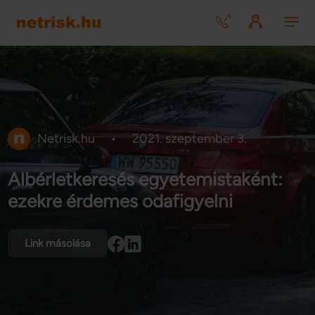
Netrisk.hu
•
2021. szeptember 3.
Albérletkeresés egyetemistaként:
ezekre érdemes odafigyelni
Link másolása