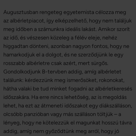
Augusztusban rengeteg egyetemista célozza meg
az albérletpiacot, így elképzelhető, hogy nem találjuk
meg időben a számunkra ideális lakást. Amikor szorít
az idő, és vészesen közeleg a félév eleje, nehéz
higgadtan dönteni, azonban nagyon fontos, hogy ne
hamarkodjuk el a dolgot, és ne szerződjünk le egy
rosszabb albérletre csak azért, mert sürgős.
Gondolkodjunk B-tervben addig, amíg albérletet
találunk: kérdezzünk meg ismerősöket, rokonokat,
hátha valaki be tud minket fogadni az albérletkeresés
időszakára. Ha erre nincs lehetőség, az is megoldás
lehet, ha ezt az átmeneti időszakot egy diákszálláson,
olcsóbb panzióban vagy más szálláson töltjük – a
lényeg, hogy ne kötelezzük el magunkat hosszú távra
addig, amíg nem győződtünk meg arról, hogy jó